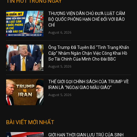
TIN HOT TRONG NGÀY
THƯỢNG VIỆN DÂN CHỦ ĐƯA LUẬT CẤM
BỘ QUỐC PHÒNG HẠN CHẾ ĐỐI VỚI BÁO
CHÍ
August 6, 2026
Ông Trump Đã Tuyên Bố “Tình Trạng Khẩn
Cấp” Nhằm Ngăn Chặn Việc Công Khai Hồ
Sơ Tài Chính Của Mình Cho Đài BBC
August 5, 2026
THẾ GIỚI GỌI CHÍNH SÁCH CỦA TRUMP VỀ
IRAN LÀ “NGOẠI GIAO MẪU GIÁO”
August 5, 2026
BÀI VIẾT MỚI NHẤT
GIỚI HẠN THỜI GIAN LƯU TRÚ CỦA SINH