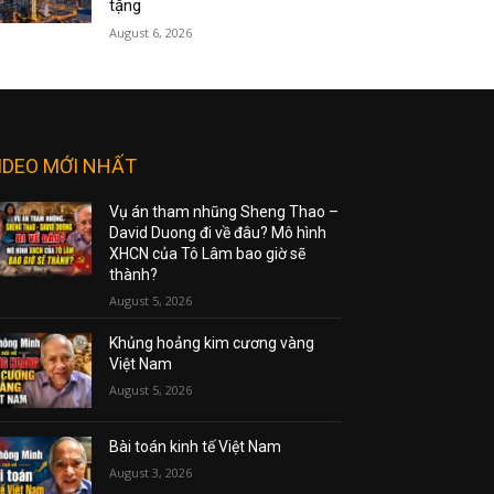
tặng
August 6, 2026
IDEO MỚI NHẤT
Vụ án tham nhũng Sheng Thao –
David Duong đi về đâu? Mô hình
XHCN của Tô Lâm bao giờ sẽ
thành?
August 5, 2026
Khủng hoảng kim cương vàng
Việt Nam
August 5, 2026
Bài toán kinh tế Việt Nam
August 3, 2026