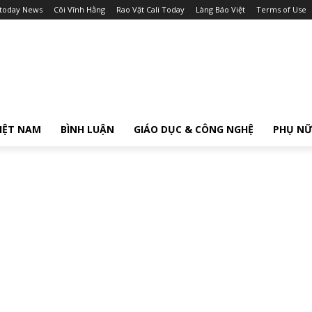
itoday News
Cõi Vĩnh Hằng
Rao Vặt Cali Today
Làng Báo Việt
Terms of Use
IỆT NAM
BÌNH LUẬN
GIÁO DỤC & CÔNG NGHỆ
PHỤ N