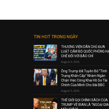
TIN HOT TRONG NGÀY
THƯỢNG VIỆN DÂN CHỦ ĐƯA
LUẬT CẤM BỘ QUỐC PHÒNG H
CHẾ ĐỐI VỚI BÁO CHÍ
August 6, 2026
Ông Trump Đã Tuyên Bố “Tình
Trạng Khẩn Cấp” Nhằm Ngăn
Chặn Việc Công Khai Hồ Sơ Tài
Chính Của Mình Cho Đài BBC
August 5, 2026
THẾ GIỚI GỌI CHÍNH SÁCH CỦA
TRUMP VỀ IRAN LÀ “NGOẠI GI