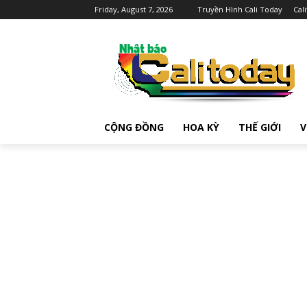
Friday, August 7, 2026
Truyền Hình Cali Today
Cal
CỘNG ĐỒNG
HOA KỲ
THẾ GIỚI
V