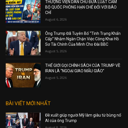
THƯỢNG VIỆN DÂN CHỦ ĐƯA LUẬT CẤM
BỘ QUỐC PHÒNG HẠN CHẾ ĐỐI VỚI BÁO
CHÍ
August 6, 2026
Ông Trump Đã Tuyên Bố “Tình Trạng Khẩn
Cấp” Nhằm Ngăn Chặn Việc Công Khai Hồ
Sơ Tài Chính Của Mình Cho Đài BBC
August 5, 2026
THẾ GIỚI GỌI CHÍNH SÁCH CỦA TRUMP VỀ
IRAN LÀ “NGOẠI GIAO MẪU GIÁO”
August 5, 2026
BÀI VIẾT MỚI NHẤT
Đề xuất giúp người Mỹ làm giàu từ bùng nổ
AI của ông Trump
August 8, 2026