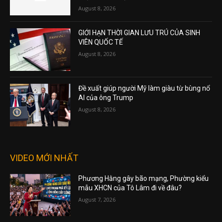
August 8, 2026
GIỚI HẠN THỜI GIAN LƯU TRÚ CỦA SINH
VIÊN QUỐC TẾ
August 8, 2026
Đề xuất giúp người Mỹ làm giàu từ bùng nổ
AI của ông Trump
August 8, 2026
VIDEO MỚI NHẤT
Phương Hằng gây bão mạng, Phường kiểu
mẫu XHCN của Tô Lâm đi về đâu?
August 7, 2026