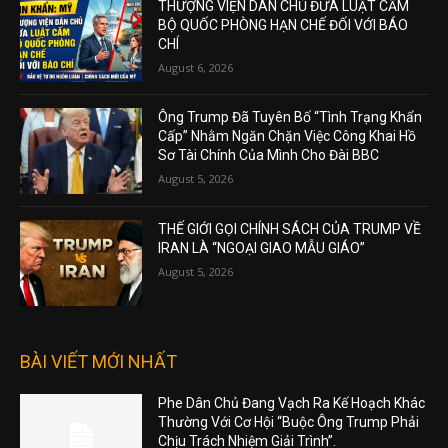
THƯỢNG VIỆN DÂN CHỦ ĐƯA LUẬT CẤM
BỘ QUỐC PHÒNG HẠN CHẾ ĐỐI VỚI BÁO
CHÍ
August 6, 2026
Ông Trump Đã Tuyên Bố “Tình Trạng Khẩn
Cấp” Nhằm Ngăn Chặn Việc Công Khai Hồ
Sơ Tài Chính Của Mình Cho Đài BBC
August 5, 2026
THẾ GIỚI GỌI CHÍNH SÁCH CỦA TRUMP VỀ
IRAN LÀ “NGOẠI GIAO MẪU GIÁO”
August 5, 2026
BÀI VIẾT MỚI NHẤT
Phe Dân Chủ Đang Vạch Ra Kế Hoạch Khác
Thường Với Cơ Hội “Buộc Ông Trump Phải
Chịu Trách Nhiệm Giải Trình”.