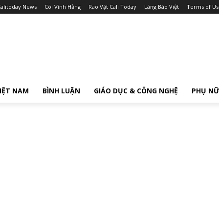
alitoday News
Cõi Vĩnh Hằng
Rao Vặt Cali Today
Làng Báo Việt
Terms of Us
IỆT NAM
BÌNH LUẬN
GIÁO DỤC & CÔNG NGHỆ
PHỤ N