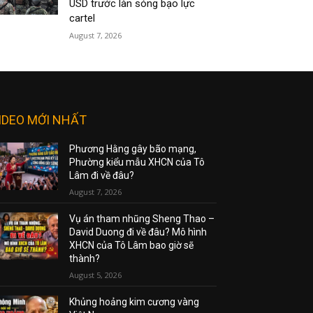
USD trước làn sóng bạo lực
cartel
August 7, 2026
IDEO MỚI NHẤT
Phương Hằng gây bão mạng,
Phường kiểu mẫu XHCN của Tô
Lâm đi về đâu?
August 7, 2026
Vụ án tham nhũng Sheng Thao –
David Duong đi về đâu? Mô hình
XHCN của Tô Lâm bao giờ sẽ
thành?
August 5, 2026
Khủng hoảng kim cương vàng