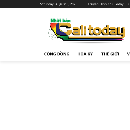
Saturday, August 8, 2026
Truyền Hình Cali Today
C
CỘNG ĐỒNG
HOA KỲ
THẾ GIỚI
V