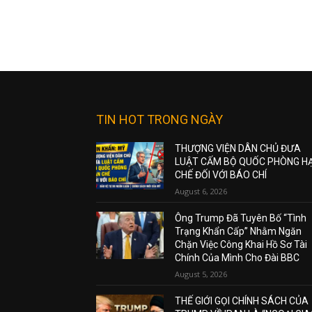
TIN HOT TRONG NGÀY
THƯỢNG VIỆN DÂN CHỦ ĐƯA
LUẬT CẤM BỘ QUỐC PHÒNG H
CHẾ ĐỐI VỚI BÁO CHÍ
August 6, 2026
Ông Trump Đã Tuyên Bố “Tình
Trạng Khẩn Cấp” Nhằm Ngăn
Chặn Việc Công Khai Hồ Sơ Tài
Chính Của Mình Cho Đài BBC
August 5, 2026
THẾ GIỚI GỌI CHÍNH SÁCH CỦA