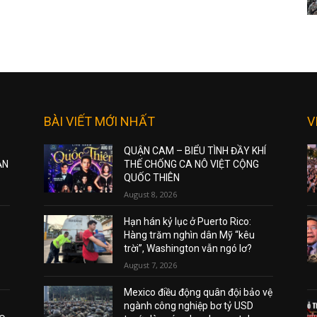
BÀI VIẾT MỚI NHẤT
V
QUẬN CAM – BIỂU TÌNH ĐẦY KHÍ
ẠN
THẾ CHỐNG CA NÔ VIỆT CỘNG
QUỐC THIÊN
August 8, 2026
Hạn hán kỷ lục ở Puerto Rico:
Hàng trăm nghìn dân Mỹ “kêu
trời”, Washington vẫn ngó lơ?
August 7, 2026
Mexico điều động quân đội bảo vệ
ngành công nghiệp bơ tỷ USD