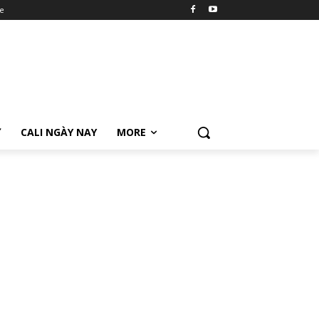
e
Ữ
CALI NGÀY NAY
MORE