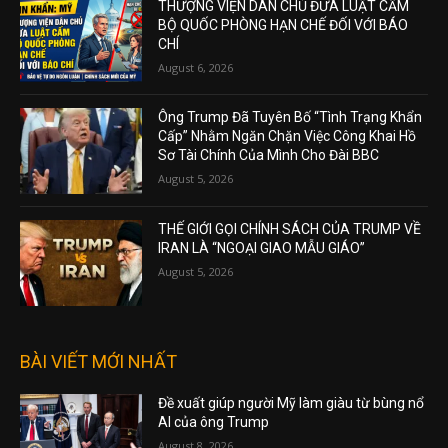
THƯỢNG VIỆN DÂN CHỦ ĐƯA LUẬT CẤM
BỘ QUỐC PHÒNG HẠN CHẾ ĐỐI VỚI BÁO
CHÍ
August 6, 2026
Ông Trump Đã Tuyên Bố “Tình Trạng Khẩn
Cấp” Nhằm Ngăn Chặn Việc Công Khai Hồ
Sơ Tài Chính Của Mình Cho Đài BBC
August 5, 2026
THẾ GIỚI GỌI CHÍNH SÁCH CỦA TRUMP VỀ
IRAN LÀ “NGOẠI GIAO MẪU GIÁO”
August 5, 2026
BÀI VIẾT MỚI NHẤT
Đề xuất giúp người Mỹ làm giàu từ bùng nổ
AI của ông Trump
August 8, 2026