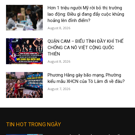
Hơn 1 triệu người Mỹ rời bỏ thị trường
lao động: Điều gì đang đẩy cuộc khủng
hoảng lên đỉnh điểm?
August 8, 2026
QUẬN CAM – BIỂU TÌNH ĐẦY KHÍ THẾ
CHỐNG CA NÔ VIỆT CỘNG QUỐC
THIÊN
August 8, 2026
Phương Hằng gây bão mạng, Phường
kiểu mẫu XHCN của Tô Lâm đi về đâu?
August 7, 2026
TIN HOT TRONG NGÀY