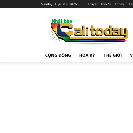
Sunday, August 9, 2026
Truyền Hình Cali Today
Ca
CỘNG ĐỒNG
HOA KỲ
THẾ GIỚI
V