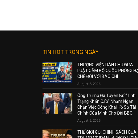
TIN HOT TRONG NGÀY
THƯỢNG VIỆN DÂN CHỦ ĐƯA
LUẬT CẤM BỘ QUỐC PHÒNG H
CHẾ ĐỐI VỚI BÁO CHÍ
August 6, 2026
Ông Trump Đã Tuyên Bố “Tình
Trạng Khẩn Cấp” Nhằm Ngăn
Chặn Việc Công Khai Hồ Sơ Tài
Chính Của Mình Cho Đài BBC
August 5, 2026
THẾ GIỚI GỌI CHÍNH SÁCH CỦA