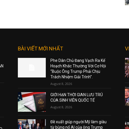
BÀI VIẾT MỚI NHẤT
V
Phe Dân Chủ Đang Vạch Ra Kế
ẠN
Hoạch Khác Thường Với Cơ Hội
“Buộc Ông Trump Phải Chịu
Trách Nhiệm Giải Trình”.
August 8, 2026
GIỚI HẠN THỜI GIAN LƯU TRÚ
CỦA SINH VIÊN QUỐC TẾ
August 8, 2026
Đề xuất giúp người Mỹ làm giàu
từ bùng nổ AI của ông Trump