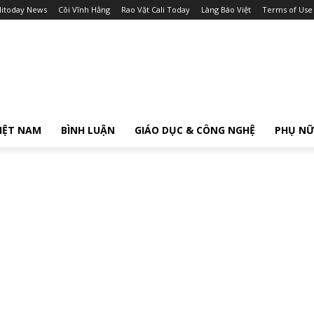
litoday News
Cõi Vĩnh Hằng
Rao Vặt Cali Today
Làng Báo Việt
Terms of Use
IỆT NAM
BÌNH LUẬN
GIÁO DỤC & CÔNG NGHỆ
PHỤ N