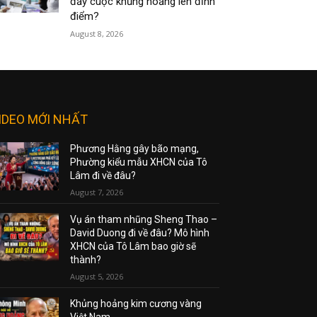
đẩy cuộc khủng hoảng lên đỉnh
điểm?
August 8, 2026
IDEO MỚI NHẤT
Phương Hằng gây bão mạng,
Phường kiểu mẫu XHCN của Tô
Lâm đi về đâu?
August 7, 2026
Vụ án tham nhũng Sheng Thao –
David Duong đi về đâu? Mô hình
XHCN của Tô Lâm bao giờ sẽ
thành?
August 5, 2026
Khủng hoảng kim cương vàng