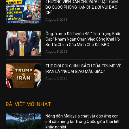
THƯỢNG VIỆN DÂN CHỦ ĐƯA LUẬT CẤM
BỘ QUỐC PHÒNG HẠN CHẾ ĐỐI VỚI BÁO
CHÍ
August 6, 2026
Ông Trump Đã Tuyên Bố “Tình Trạng Khẩn
Cấp” Nhằm Ngăn Chặn Việc Công Khai Hồ
Sơ Tài Chính Của Mình Cho Đài BBC
August 5, 2026
THẾ GIỚI GỌI CHÍNH SÁCH CỦA TRUMP VỀ
IRAN LÀ “NGOẠI GIAO MẪU GIÁO”
August 5, 2026
BÀI VIẾT MỚI NHẤT
Nông dân Malaysia chật vật đáp ứng cơn
sốt sầu riêng tại Trung Quốc giữa thời tiết
khắc nghiệt