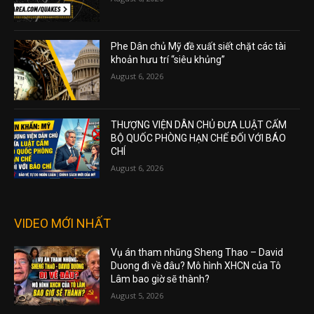
Phe Dân chủ Mỹ đề xuất siết chặt các tài
khoản hưu trí “siêu khủng”
August 6, 2026
THƯỢNG VIỆN DÂN CHỦ ĐƯA LUẬT CẤM
BỘ QUỐC PHÒNG HẠN CHẾ ĐỐI VỚI BÁO
CHÍ
August 6, 2026
VIDEO MỚI NHẤT
Vụ án tham nhũng Sheng Thao – David
Duong đi về đâu? Mô hình XHCN của Tô
Lâm bao giờ sẽ thành?
August 5, 2026