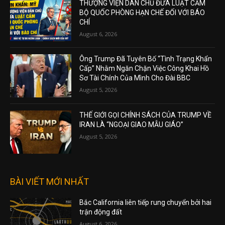
THƯỢNG VIỆN DÂN CHỦ ĐƯA LUẬT CẤM
BỘ QUỐC PHÒNG HẠN CHẾ ĐỐI VỚI BÁO
CHÍ
August 6, 2026
Ông Trump Đã Tuyên Bố “Tình Trạng Khẩn
Cấp” Nhằm Ngăn Chặn Việc Công Khai Hồ
Sơ Tài Chính Của Mình Cho Đài BBC
August 5, 2026
THẾ GIỚI GỌI CHÍNH SÁCH CỦA TRUMP VỀ
IRAN LÀ “NGOẠI GIAO MẪU GIÁO”
August 5, 2026
BÀI VIẾT MỚI NHẤT
Bắc California liên tiếp rung chuyển bởi hai
trận động đất
August 6, 2026