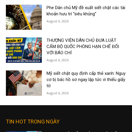
Phe Dân chủ Mỹ đề xuất siết chặt các tài
khoản hưu trí “siêu khủng”
August 6, 2026
THƯỢNG VIỆN DÂN CHỦ ĐƯA LUẬT
CẤM BỘ QUỐC PHÒNG HẠN CHẾ ĐỐI
VỚI BÁO CHÍ
August 6, 2026
Mỹ siết chặt quy định cấp thẻ xanh: Nguy
cơ bị bác hồ sơ ngay lập tức vì thiếu giấy
tờ
August 6, 2026
TIN HOT TRONG NGÀY