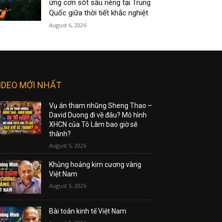
ứng cơn sốt sầu riêng tại Trung
Quốc giữa thời tiết khắc nghiệt
August 6, 2026
IDEO MỚI NHẤT
Vụ án tham nhũng Sheng Thao –
David Duong đi về đâu? Mô hình
XHCN của Tô Lâm bao giờ sẽ
thành?
August 5, 2026
Khủng hoảng kim cương vàng
Việt Nam
August 5, 2026
Bài toán kinh tế Việt Nam