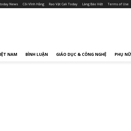
itoday News
Cõi Vĩnh Hằng
Rao Vặt Cali Today
Làng Báo Việt
Terms of Use
IỆT NAM
BÌNH LUẬN
GIÁO DỤC & CÔNG NGHỆ
PHỤ N