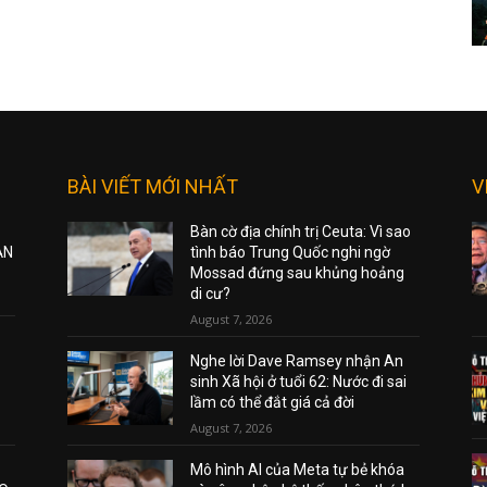
BÀI VIẾT MỚI NHẤT
V
Bàn cờ địa chính trị Ceuta: Vì sao
ẠN
tình báo Trung Quốc nghi ngờ
Mossad đứng sau khủng hoảng
di cư?
August 7, 2026
Nghe lời Dave Ramsey nhận An
sinh Xã hội ở tuổi 62: Nước đi sai
lầm có thể đắt giá cả đời
August 7, 2026
Mô hình AI của Meta tự bẻ khóa