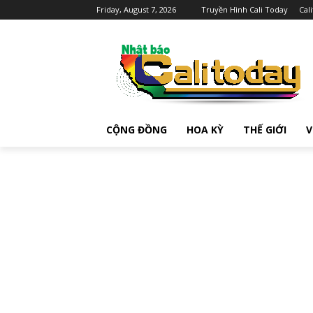
Friday, August 7, 2026
Truyền Hình Cali Today
Cal
CỘNG ĐỒNG
HOA KỲ
THẾ GIỚI
V