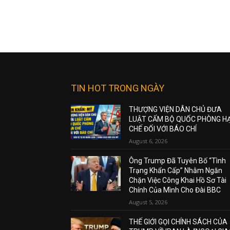
TIN HOT TRONG NGÀY
THƯỢNG VIỆN DÂN CHỦ ĐƯA
LUẬT CẤM BỘ QUỐC PHÒNG H
CHẾ ĐỐI VỚI BÁO CHÍ
August 6, 2026
Ông Trump Đã Tuyên Bố “Tình
Trạng Khẩn Cấp” Nhằm Ngăn
Chặn Việc Công Khai Hồ Sơ Tài
Chính Của Mình Cho Đài BBC
August 5, 2026
THẾ GIỚI GỌI CHÍNH SÁCH CỦA