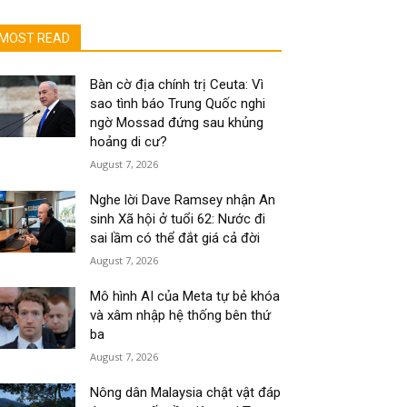
MOST READ
Bàn cờ địa chính trị Ceuta: Vì
sao tình báo Trung Quốc nghi
ngờ Mossad đứng sau khủng
hoảng di cư?
August 7, 2026
Nghe lời Dave Ramsey nhận An
sinh Xã hội ở tuổi 62: Nước đi
sai lầm có thể đắt giá cả đời
August 7, 2026
Mô hình AI của Meta tự bẻ khóa
và xâm nhập hệ thống bên thứ
ba
August 7, 2026
Nông dân Malaysia chật vật đáp