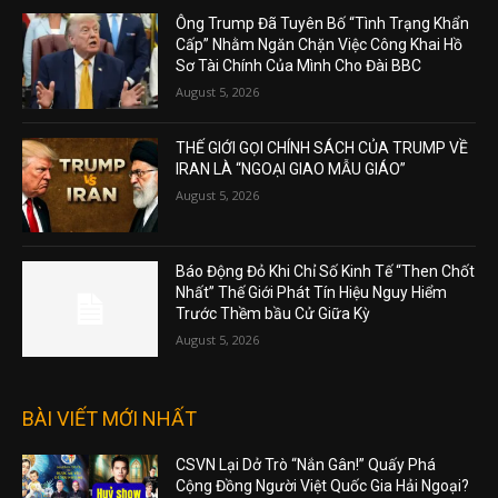
Ông Trump Đã Tuyên Bố “Tình Trạng Khẩn
Cấp” Nhằm Ngăn Chặn Việc Công Khai Hồ
Sơ Tài Chính Của Mình Cho Đài BBC
August 5, 2026
THẾ GIỚI GỌI CHÍNH SÁCH CỦA TRUMP VỀ
IRAN LÀ “NGOẠI GIAO MẪU GIÁO”
August 5, 2026
Báo Động Đỏ Khi Chỉ Số Kinh Tế “Then Chốt
Nhất” Thế Giới Phát Tín Hiệu Nguy Hiểm
Trước Thềm bầu Cử Giữa Kỳ
August 5, 2026
BÀI VIẾT MỚI NHẤT
CSVN Lại Dở Trò “Nắn Gân!” Quấy Phá
Cộng Đồng Người Việt Quốc Gia Hải Ngoại?