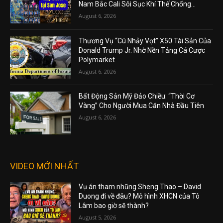
Nam Bắc Cali Sôi Sục Khí Thế Chống...
August 6, 2026
Thương Vụ “Cú Nhảy Vọt” X50 Tài Sản Của
Donald Trump Jr. Nhờ Nền Tảng Cá Cược
Polymarket
August 6, 2026
Bất Động Sản Mỹ Đảo Chiều: “Thời Cơ
Vàng” Cho Người Mua Căn Nhà Đầu Tiên
August 6, 2026
VIDEO MỚI NHẤT
Vụ án tham nhũng Sheng Thao – David
Duong đi về đâu? Mô hình XHCN của Tô
Lâm bao giờ sẽ thành?
August 5, 2026