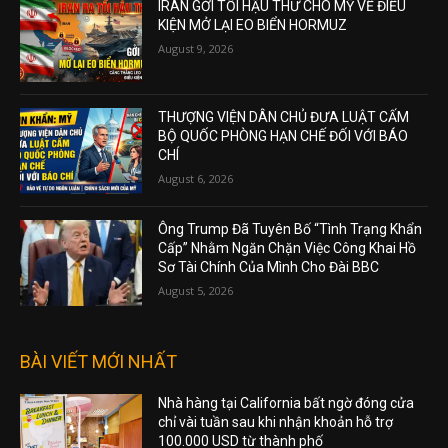
IRAN GỞI TỐI HẬU THƯ CHO MỸ VỀ ĐIỀU
KIỆN MỞ LẠI EO BIỂN HORMUZ
August 9, 2026
THƯỢNG VIỆN DÂN CHỦ ĐƯA LUẬT CẤM
BỘ QUỐC PHÒNG HẠN CHẾ ĐỐI VỚI BÁO
CHÍ
August 6, 2026
Ông Trump Đã Tuyên Bố “Tình Trạng Khẩn
Cấp” Nhằm Ngăn Chặn Việc Công Khai Hồ
Sơ Tài Chính Của Mình Cho Đài BBC
August 5, 2026
BÀI VIẾT MỚI NHẤT
Nhà hàng tại California bất ngờ đóng cửa
chỉ vài tuần sau khi nhận khoản hỗ trợ
100.000 USD từ thành phố