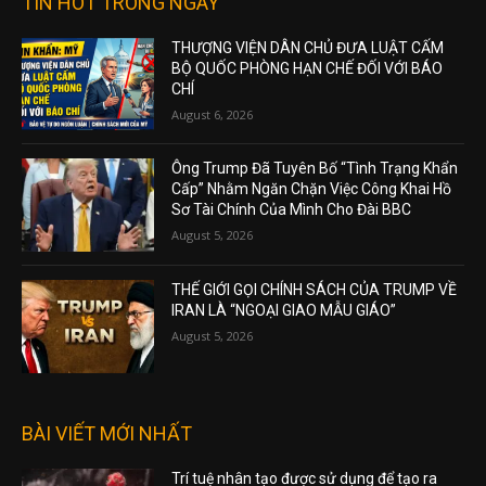
TIN HOT TRONG NGÀY
THƯỢNG VIỆN DÂN CHỦ ĐƯA LUẬT CẤM
BỘ QUỐC PHÒNG HẠN CHẾ ĐỐI VỚI BÁO
CHÍ
August 6, 2026
Ông Trump Đã Tuyên Bố “Tình Trạng Khẩn
Cấp” Nhằm Ngăn Chặn Việc Công Khai Hồ
Sơ Tài Chính Của Mình Cho Đài BBC
August 5, 2026
THẾ GIỚI GỌI CHÍNH SÁCH CỦA TRUMP VỀ
IRAN LÀ “NGOẠI GIAO MẪU GIÁO”
August 5, 2026
BÀI VIẾT MỚI NHẤT
Trí tuệ nhân tạo được sử dụng để tạo ra