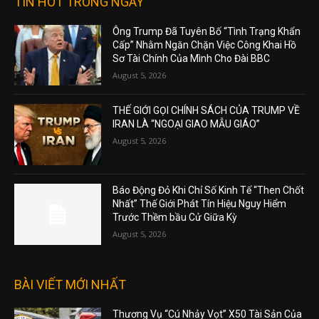
TIN HOT TRONG NGÀY
Ông Trump Đã Tuyên Bố “Tình Trạng Khẩn
Cấp” Nhằm Ngăn Chặn Việc Công Khai Hồ
Sơ Tài Chính Của Mình Cho Đài BBC
August 5, 2026
THẾ GIỚI GỌI CHÍNH SÁCH CỦA TRUMP VỀ
IRAN LÀ “NGOẠI GIAO MẪU GIÁO”
August 5, 2026
Báo Động Đỏ Khi Chỉ Số Kinh Tế “Then Chốt
Nhất” Thế Giới Phát Tín Hiệu Nguy Hiểm
Trước Thềm bầu Cử Giữa Kỳ
August 5, 2026
BÀI VIẾT MỚI NHẤT
Thương Vụ “Cú Nhảy Vọt” X50 Tài Sản Của