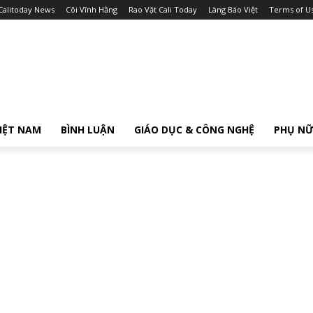
Calitoday News
Cõi Vĩnh Hằng
Rao Vặt Cali Today
Làng Báo Việt
Terms of U
IỆT NAM
BÌNH LUẬN
GIÁO DỤC & CÔNG NGHỆ
PHỤ N