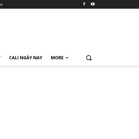
se
Ữ
CALI NGÀY NAY
MORE