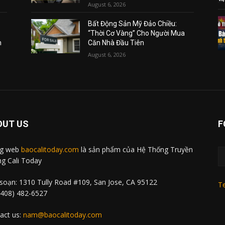
August 6, 2026
Bất Động Sản Mỹ Đảo Chiều:
“Thời Cơ Vàng” Cho Người Mua
m
Căn Nhà Đầu Tiên
August 6, 2026
OUT US
F
ng web
baocalitoday.com
là sản phẩm của Hệ Thống Truyền
g Cali Today
soạn: 1310 Tully Road #109, San Jose, CA 95122
Te
 (408) 482-6527
act us:
nam@baocalitoday.com