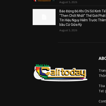
August 5, 2026
Báo Động Đỏ Khi Chỉ Số Kinh Tế
“Then Chốt Nhất” Thế Giới Phát
Tín Hiệu Nguy Hiểm Trước Thề
bầu Cử Giữa Kỳ
August 5, 2026
AB
Tra
Thôn
Tòa 
Tel:
Cont