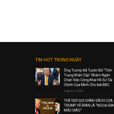
TIN HOT TRONG NGÀY
Ông Trump Đã Tuyên Bố “Tình
Trạng Khẩn Cấp” Nhằm Ngăn
Chặn Việc Công Khai Hồ Sơ Tài
Chính Của Mình Cho Đài BBC
August 5, 2026
THẾ GIỚI GỌI CHÍNH SÁCH CỦA
TRUMP VỀ IRAN LÀ “NGOẠI GI
MẪU GIÁO”