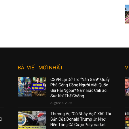
BÀI VIẾT MỚI NHẤT
V
CSVN Lại Dở Trò “Nắn Gân!” Quấy
Phá Cộng Đồng Người Việt Quốc
Gia Hải Ngoại? Nam Bắc Cali Sôi
Sục Khí Thế Chống...
August 6, 2026
Thương Vụ “Cú Nhảy Vọt” X50 Tài
AO
Sản Của Donald Trump Jr. Nhờ
Nền Tảng Cá Cược Polymarket