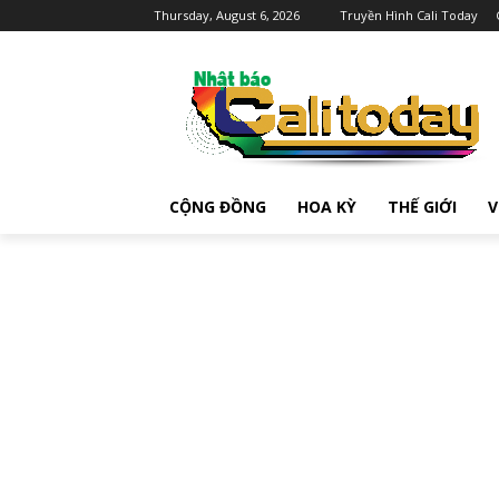
Thursday, August 6, 2026
Truyền Hình Cali Today
CỘNG ĐỒNG
HOA KỲ
THẾ GIỚI
V