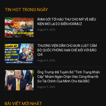
TIN HOT TRONG NGÀY
IRAN GỞI TỐI HẬU THƯ CHO MỸ VỀ ĐIỀU
KIỆN MỞ LẠI EO BIỂN HORMUZ
August 9, 2026
THƯỢNG VIỆN DÂN CHỦ ĐƯA LUẬT CẤM
BỘ QUỐC PHÒNG HẠN CHẾ ĐỐI VỚI BÁO
CHÍ
August 6, 2026
Ông Trump Đã Tuyên Bố “Tình Trạng Khẩn
Cấp” Nhằm Ngăn Chặn Việc Công Khai Hồ
Sơ Tài Chính Của Mình Cho Đài BBC
August 5, 2026
BÀI VIẾT MỚI NHẤT