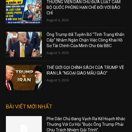
THƯỢNG VIỆN DÂN CHỦ ĐƯA LUẬT CẤM
BỘ QUỐC PHÒNG HẠN CHẾ ĐỐI VỚI BÁO
CHÍ
August 6, 2026
Ông Trump Đã Tuyên Bố “Tình Trạng Khẩn
Cấp” Nhằm Ngăn Chặn Việc Công Khai Hồ
Sơ Tài Chính Của Mình Cho Đài BBC
August 5, 2026
THẾ GIỚI GỌI CHÍNH SÁCH CỦA TRUMP VỀ
IRAN LÀ “NGOẠI GIAO MẪU GIÁO”
August 5, 2026
BÀI VIẾT MỚI NHẤT
Phe Dân Chủ Đang Vạch Ra Kế Hoạch Khác
Thường Với Cơ Hội “Buộc Ông Trump Phải
Chịu Trách Nhiệm Giải Trình”.