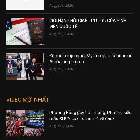
August 8, 2026
GIỚI HẠN THỜI GIAN LƯU TRÚ CỦA SINH
VIÊN QUỐC TẾ
August 8, 2026
Đề xuất giúp người Mỹ làm giàu từ bùng nổ
AI của ông Trump
August 8, 2026
VIDEO MỚI NHẤT
Phương Hằng gây bão mạng, Phường kiểu
mẫu XHCN của Tô Lâm đi về đâu?
August 7, 2026