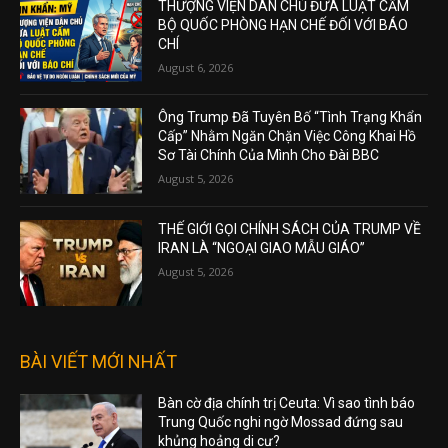
THƯỢNG VIỆN DÂN CHỦ ĐƯA LUẬT CẤM
BỘ QUỐC PHÒNG HẠN CHẾ ĐỐI VỚI BÁO
CHÍ
August 6, 2026
Ông Trump Đã Tuyên Bố “Tình Trạng Khẩn
Cấp” Nhằm Ngăn Chặn Việc Công Khai Hồ
Sơ Tài Chính Của Mình Cho Đài BBC
August 5, 2026
THẾ GIỚI GỌI CHÍNH SÁCH CỦA TRUMP VỀ
IRAN LÀ “NGOẠI GIAO MẪU GIÁO”
August 5, 2026
BÀI VIẾT MỚI NHẤT
Bàn cờ địa chính trị Ceuta: Vì sao tình báo
Trung Quốc nghi ngờ Mossad đứng sau
khủng hoảng di cư?