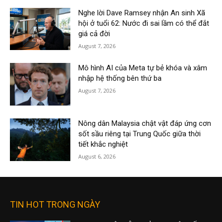
Nghe lời Dave Ramsey nhận An sinh Xã
hội ở tuổi 62: Nước đi sai lầm có thể đắt
giá cả đời
August 7, 2026
Mô hình AI của Meta tự bẻ khóa và xâm
nhập hệ thống bên thứ ba
August 7, 2026
Nông dân Malaysia chật vật đáp ứng cơn
sốt sầu riêng tại Trung Quốc giữa thời
tiết khắc nghiệt
August 6, 2026
TIN HOT TRONG NGÀY