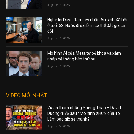
August 7, 2026
Nghe lời Dave Ramsey nhận An sinh Xã hội
ở tuổi 62: Nước đi sai lầm có thể đắt giá cả
đời
August 7, 2026
Mô hình AI của Meta tự bẻ khóa và xâm
nhập hệ thống bên thứ ba
August 7, 2026
VIDEO MỚI NHẤT
Vụ án tham nhũng Sheng Thao – David
Duong đi về đâu? Mô hình XHCN của Tô
Lâm bao giờ sẽ thành?
August 5, 2026