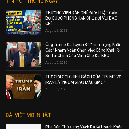
TIN HOT TRONG NGÀY
THƯỢNG VIỆN DÂN CHỦ ĐƯA LUẬT CẤM
BỘ QUỐC PHÒNG HẠN CHẾ ĐỐI VỚI BÁO
CHÍ
August 6, 2026
Ông Trump Đã Tuyên Bố “Tình Trạng Khẩn
Cấp” Nhằm Ngăn Chặn Việc Công Khai Hồ
Sơ Tài Chính Của Mình Cho Đài BBC
August 5, 2026
THẾ GIỚI GỌI CHÍNH SÁCH CỦA TRUMP VỀ
IRAN LÀ “NGOẠI GIAO MẪU GIÁO”
August 5, 2026
BÀI VIẾT MỚI NHẤT
Phe Dân Chủ Đang Vạch Ra Kế Hoạch Khác