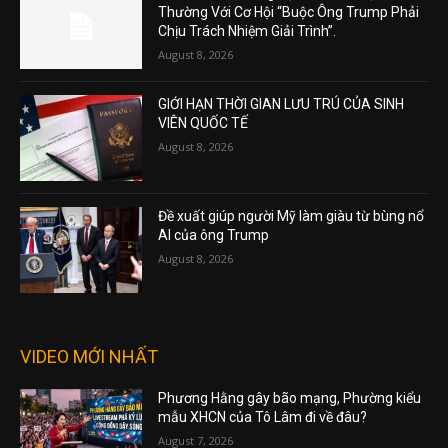
Thường Với Cơ Hội “Buộc Ông Trump Phải
Chịu Trách Nhiệm Giải Trình”.
August 8, 2026
GIỚI HẠN THỜI GIAN LƯU TRÚ CỦA SINH
VIÊN QUỐC TẾ
August 8, 2026
Đề xuất giúp người Mỹ làm giàu từ bùng nổ
AI của ông Trump
August 8, 2026
VIDEO MỚI NHẤT
Phương Hằng gây bão mạng, Phường kiểu
mẫu XHCN của Tô Lâm đi về đâu?
August 7, 2026