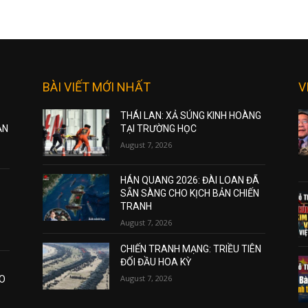
BÀI VIẾT MỚI NHẤT
V
THÁI LAN: XẢ SÚNG KINH HOÀNG
ẠN
TẠI TRƯỜNG HỌC
August 7, 2026
HÁN QUANG 2026: ĐÀI LOAN ĐÃ
SẴN SÀNG CHO KỊCH BẢN CHIẾN
TRANH
August 7, 2026
CHIẾN TRANH MẠNG: TRIỀU TIÊN
ĐỐI ĐẦU HOA KỲ
August 7, 2026
AO