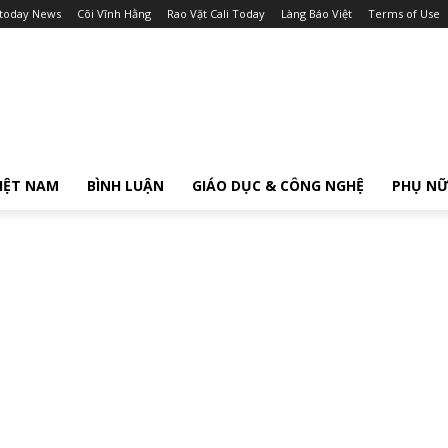
itoday News
Cõi Vĩnh Hằng
Rao Vặt Cali Today
Làng Báo Việt
Terms of Use
IỆT NAM
BÌNH LUẬN
GIÁO DỤC & CÔNG NGHỆ
PHỤ N