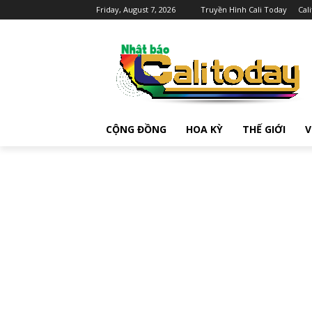
Friday, August 7, 2026
Truyền Hình Cali Today
Cal
CỘNG ĐỒNG
HOA KỲ
THẾ GIỚI
V