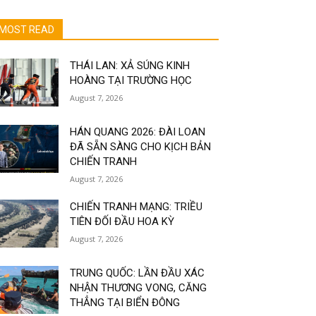
MOST READ
THÁI LAN: XẢ SÚNG KINH
HOÀNG TẠI TRƯỜNG HỌC
August 7, 2026
HÁN QUANG 2026: ĐÀI LOAN
ĐÃ SẴN SÀNG CHO KỊCH BẢN
CHIẾN TRANH
August 7, 2026
CHIẾN TRANH MẠNG: TRIỀU
TIÊN ĐỐI ĐẦU HOA KỲ
August 7, 2026
TRUNG QUỐC: LẦN ĐẦU XÁC
NHẬN THƯƠNG VONG, CĂNG
THẲNG TẠI BIỂN ĐÔNG