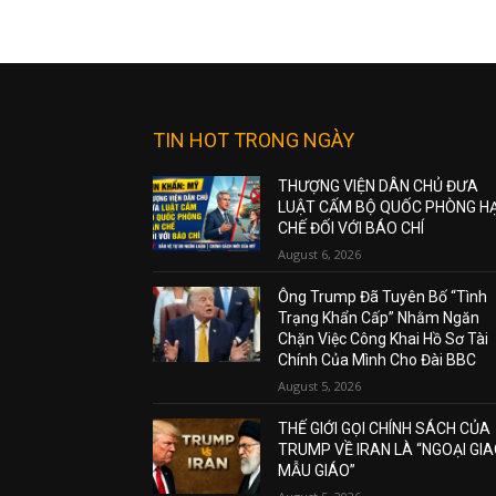
TIN HOT TRONG NGÀY
THƯỢNG VIỆN DÂN CHỦ ĐƯA
LUẬT CẤM BỘ QUỐC PHÒNG H
CHẾ ĐỐI VỚI BÁO CHÍ
August 6, 2026
Ông Trump Đã Tuyên Bố “Tình
Trạng Khẩn Cấp” Nhằm Ngăn
Chặn Việc Công Khai Hồ Sơ Tài
Chính Của Mình Cho Đài BBC
August 5, 2026
THẾ GIỚI GỌI CHÍNH SÁCH CỦA
TRUMP VỀ IRAN LÀ “NGOẠI GI
MẪU GIÁO”