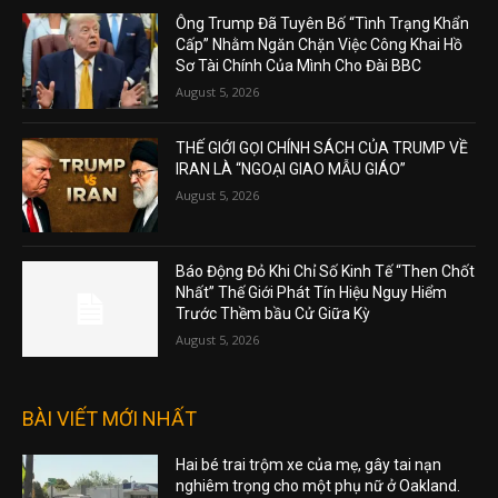
Ông Trump Đã Tuyên Bố “Tình Trạng Khẩn
Cấp” Nhằm Ngăn Chặn Việc Công Khai Hồ
Sơ Tài Chính Của Mình Cho Đài BBC
August 5, 2026
THẾ GIỚI GỌI CHÍNH SÁCH CỦA TRUMP VỀ
IRAN LÀ “NGOẠI GIAO MẪU GIÁO”
August 5, 2026
Báo Động Đỏ Khi Chỉ Số Kinh Tế “Then Chốt
Nhất” Thế Giới Phát Tín Hiệu Nguy Hiểm
Trước Thềm bầu Cử Giữa Kỳ
August 5, 2026
BÀI VIẾT MỚI NHẤT
Hai bé trai trộm xe của mẹ, gây tai nạn
nghiêm trọng cho một phụ nữ ở Oakland.