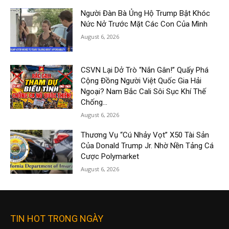
Người Đàn Bà Ủng Hộ Trump Bật Khóc
Nức Nở Trước Mặt Các Con Của Mình
August 6, 2026
CSVN Lại Dở Trò “Nắn Gân!” Quấy Phá
Cộng Đồng Người Việt Quốc Gia Hải
Ngoại? Nam Bắc Cali Sôi Sục Khí Thế
Chống...
August 6, 2026
Thương Vụ “Cú Nhảy Vọt” X50 Tài Sản
Của Donald Trump Jr. Nhờ Nền Tảng Cá
Cược Polymarket
August 6, 2026
TIN HOT TRONG NGÀY