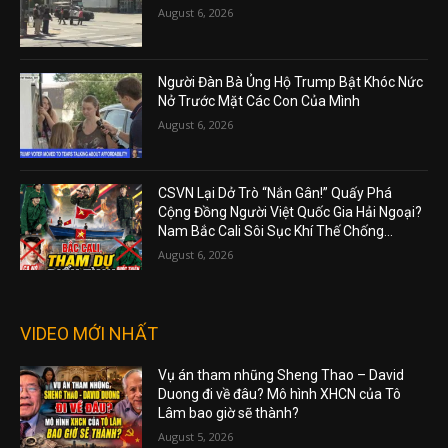
August 6, 2026
Người Đàn Bà Ủng Hộ Trump Bật Khóc Nức
Nở Trước Mặt Các Con Của Mình
August 6, 2026
CSVN Lại Dở Trò “Nắn Gân!” Quấy Phá
Cộng Đồng Người Việt Quốc Gia Hải Ngoại?
Nam Bắc Cali Sôi Sục Khí Thế Chống...
August 6, 2026
VIDEO MỚI NHẤT
Vụ án tham nhũng Sheng Thao – David
Duong đi về đâu? Mô hình XHCN của Tô
Lâm bao giờ sẽ thành?
August 5, 2026