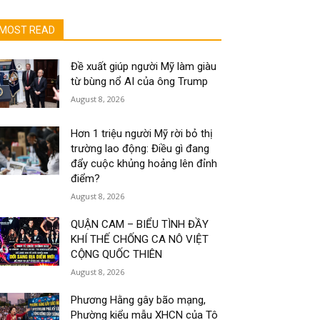
MOST READ
Đề xuất giúp người Mỹ làm giàu
từ bùng nổ AI của ông Trump
August 8, 2026
Hơn 1 triệu người Mỹ rời bỏ thị
trường lao động: Điều gì đang
đẩy cuộc khủng hoảng lên đỉnh
điểm?
August 8, 2026
QUẬN CAM – BIỂU TÌNH ĐẦY
KHÍ THẾ CHỐNG CA NÔ VIỆT
CỘNG QUỐC THIÊN
August 8, 2026
Phương Hằng gây bão mạng,
Phường kiểu mẫu XHCN của Tô