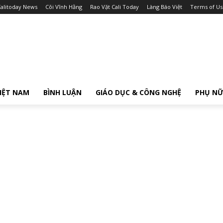
alitoday News
Cõi Vĩnh Hằng
Rao Vặt Cali Today
Làng Báo Việt
Terms of Us
IỆT NAM
BÌNH LUẬN
GIÁO DỤC & CÔNG NGHỆ
PHỤ N