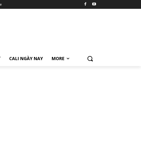
e
Ữ
CALI NGÀY NAY
MORE