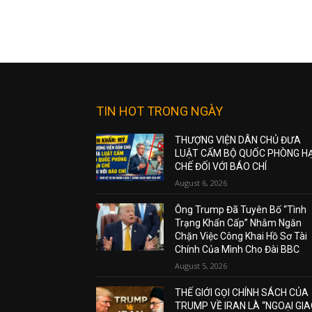
TIN HOT TRONG NGÀY
THƯỢNG VIỆN DÂN CHỦ ĐƯA
LUẬT CẤM BỘ QUỐC PHÒNG H
CHẾ ĐỐI VỚI BÁO CHÍ
August 6, 2026
Ông Trump Đã Tuyên Bố “Tình
Trạng Khẩn Cấp” Nhằm Ngăn
Chặn Việc Công Khai Hồ Sơ Tài
Chính Của Mình Cho Đài BBC
August 5, 2026
THẾ GIỚI GỌI CHÍNH SÁCH CỦA
TRUMP VỀ IRAN LÀ “NGOẠI GI