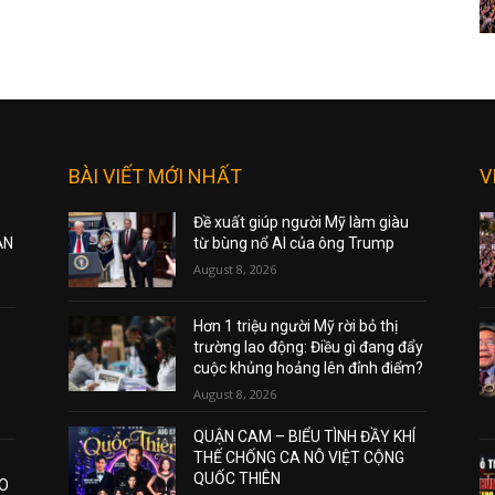
BÀI VIẾT MỚI NHẤT
V
Đề xuất giúp người Mỹ làm giàu
ẠN
từ bùng nổ AI của ông Trump
August 8, 2026
Hơn 1 triệu người Mỹ rời bỏ thị
trường lao động: Điều gì đang đẩy
cuộc khủng hoảng lên đỉnh điểm?
August 8, 2026
QUẬN CAM – BIỂU TÌNH ĐẦY KHÍ
THẾ CHỐNG CA NÔ VIỆT CỘNG
QUỐC THIÊN
AO