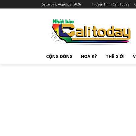
Saturday, August 8, 2026
Truyền Hình Cali Today
C
CỘNG ĐỒNG
HOA KỲ
THẾ GIỚI
V