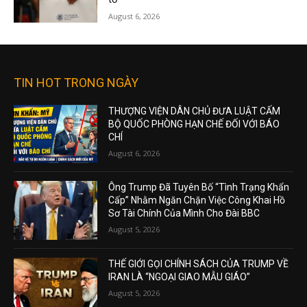
August 6, 2026
TIN HOT TRONG NGÀY
THƯỢNG VIỆN DÂN CHỦ ĐƯA LUẬT CẤM
BỘ QUỐC PHÒNG HẠN CHẾ ĐỐI VỚI BÁO
CHÍ
August 6, 2026
Ông Trump Đã Tuyên Bố “Tình Trạng Khẩn
Cấp” Nhằm Ngăn Chặn Việc Công Khai Hồ
Sơ Tài Chính Của Mình Cho Đài BBC
August 5, 2026
THẾ GIỚI GỌI CHÍNH SÁCH CỦA TRUMP VỀ
IRAN LÀ “NGOẠI GIAO MẪU GIÁO”
August 5, 2026