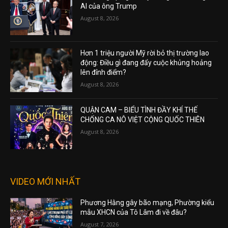
AI của ông Trump
August 8, 2026
Hơn 1 triệu người Mỹ rời bỏ thị trường lao
động: Điều gì đang đẩy cuộc khủng hoảng
lên đỉnh điểm?
August 8, 2026
QUẬN CAM – BIỂU TÌNH ĐẦY KHÍ THẾ
CHỐNG CA NÔ VIỆT CỘNG QUỐC THIÊN
August 8, 2026
VIDEO MỚI NHẤT
Phương Hằng gây bão mạng, Phường kiểu
mẫu XHCN của Tô Lâm đi về đâu?
August 7, 2026