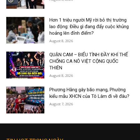
Hơn 1 triệu người Mỹ rời bỏ thị trường
lao động: Điều gì đang đẩy cuộc khủng
hoảng lên đỉnh điểm?
August 8, 2026
QUẬN CAM – BIỂU TÌNH ĐẦY KHÍ THẾ
CHỐNG CA NÔ VIỆT CỘNG QUỐC
THIÊN
August 8, 2026
Phương Hằng gây bão mạng, Phường
kiểu mẫu XHCN của Tô Lâm đi về đâu?
August 7, 2026