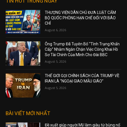
TIN HOT TRONG NGÀY
THƯỢNG VIỆN DÂN CHỦ ĐƯA LUẬT CẤM
BỘ QUỐC PHÒNG HẠN CHẾ ĐỐI VỚI BÁO
CHÍ
August 6, 2026
Ông Trump Đã Tuyên Bố “Tình Trạng Khẩn
Cấp” Nhằm Ngăn Chặn Việc Công Khai Hồ
Sơ Tài Chính Của Mình Cho Đài BBC
August 5, 2026
THẾ GIỚI GỌI CHÍNH SÁCH CỦA TRUMP VỀ
IRAN LÀ “NGOẠI GIAO MẪU GIÁO”
August 5, 2026
BÀI VIẾT MỚI NHẤT
Đề xuất giúp người Mỹ làm giàu từ bùng nổ