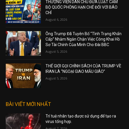
THƯỢNG VIỆN DÂN CHỦ ĐƯA LUẬT CẤM
BỘ QUỐC PHÒNG HẠN CHẾ ĐỐI VỚI BÁO
CHÍ
August 6, 2026
Ông Trump Đã Tuyên Bố “Tình Trạng Khẩn
Cấp” Nhằm Ngăn Chặn Việc Công Khai Hồ
Sơ Tài Chính Của Mình Cho Đài BBC
August 5, 2026
THẾ GIỚI GỌI CHÍNH SÁCH CỦA TRUMP VỀ
IRAN LÀ “NGOẠI GIAO MẪU GIÁO”
August 5, 2026
BÀI VIẾT MỚI NHẤT
Trí tuệ nhân tạo được sử dụng để tạo ra
virus tổng hợp.
August 7, 2026