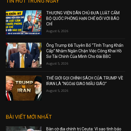
TIN HOT TRONG NGÀY
THƯỢNG VIỆN DÂN CHỦ ĐƯA LUẬT CẤM
BỘ QUỐC PHÒNG HẠN CHẾ ĐỐI VỚI BÁO
CHÍ
August 6, 2026
Ông Trump Đã Tuyên Bố “Tình Trạng Khẩn
Cấp” Nhằm Ngăn Chặn Việc Công Khai Hồ
Sơ Tài Chính Của Mình Cho Đài BBC
August 5, 2026
THẾ GIỚI GỌI CHÍNH SÁCH CỦA TRUMP VỀ
IRAN LÀ “NGOẠI GIAO MẪU GIÁO”
August 5, 2026
BÀI VIẾT MỚI NHẤT
Bàn cờ địa chính trị Ceuta: Vì sao tình báo