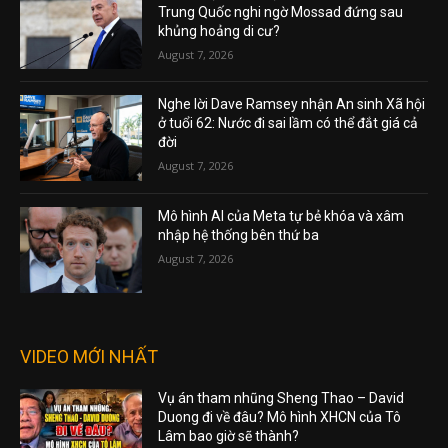
Trung Quốc nghi ngờ Mossad đứng sau
khủng hoảng di cư?
August 7, 2026
Nghe lời Dave Ramsey nhận An sinh Xã hội
ở tuổi 62: Nước đi sai lầm có thể đắt giá cả
đời
August 7, 2026
Mô hình AI của Meta tự bẻ khóa và xâm
nhập hệ thống bên thứ ba
August 7, 2026
VIDEO MỚI NHẤT
Vụ án tham nhũng Sheng Thao – David
Duong đi về đâu? Mô hình XHCN của Tô
Lâm bao giờ sẽ thành?