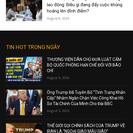
lao động: Điều gì đang đẩy cuộc khủng
hoảng lên đỉnh điểm?
August 8, 2026
TIN HOT TRONG NGÀY
THƯỢNG VIỆN DÂN CHỦ ĐƯA LUẬT CẤM
BỘ QUỐC PHÒNG HẠN CHẾ ĐỐI VỚI BÁO
CHÍ
August 6, 2026
Ông Trump Đã Tuyên Bố “Tình Trạng Khẩn
Cấp” Nhằm Ngăn Chặn Việc Công Khai Hồ
Sơ Tài Chính Của Mình Cho Đài BBC
August 5, 2026
THẾ GIỚI GỌI CHÍNH SÁCH CỦA TRUMP VỀ
IRAN LÀ “NGOẠI GIAO MẪU GIÁO”