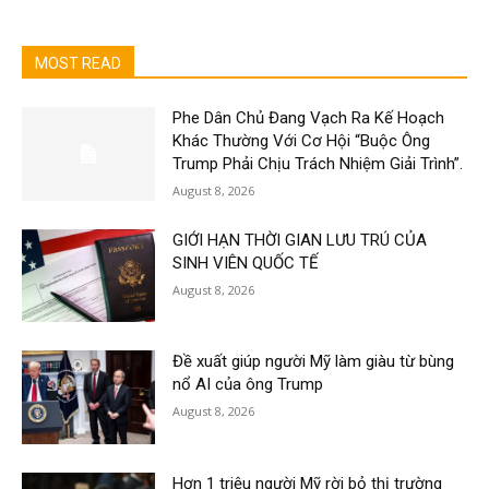
MOST READ
Phe Dân Chủ Đang Vạch Ra Kế Hoạch
Khác Thường Với Cơ Hội “Buộc Ông
Trump Phải Chịu Trách Nhiệm Giải Trình”.
August 8, 2026
GIỚI HẠN THỜI GIAN LƯU TRÚ CỦA
SINH VIÊN QUỐC TẾ
August 8, 2026
Đề xuất giúp người Mỹ làm giàu từ bùng
nổ AI của ông Trump
August 8, 2026
Hơn 1 triệu người Mỹ rời bỏ thị trường