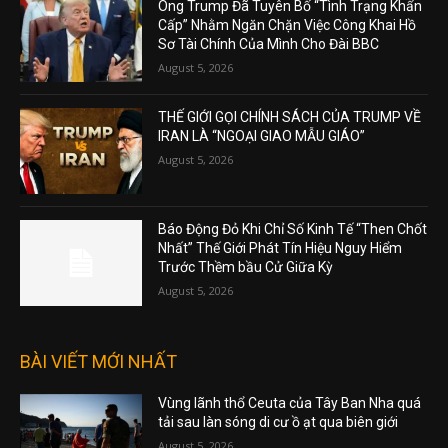
Ông Trump Đã Tuyên Bố “Tình Trạng Khẩn
Cấp” Nhằm Ngăn Chặn Việc Công Khai Hồ
Sơ Tài Chính Của Mình Cho Đài BBC
August 5, 2026
THẾ GIỚI GỌI CHÍNH SÁCH CỦA TRUMP VỀ
IRAN LÀ “NGOẠI GIAO MẪU GIÁO”
August 5, 2026
Báo Động Đỏ Khi Chỉ Số Kinh Tế “Then Chốt
Nhất” Thế Giới Phát Tín Hiệu Nguy Hiểm
Trước Thềm bầu Cử Giữa Kỳ
August 5, 2026
BÀI VIẾT MỚI NHẤT
Vùng lãnh thổ Ceuta của Tây Ban Nha quá
tải sau làn sóng di cư ồ ạt qua biên giới
August 5, 2026