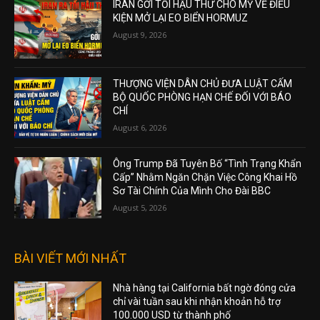
IRAN GỞI TỐI HẬU THƯ CHO MỸ VỀ ĐIỀU
KIỆN MỞ LẠI EO BIỂN HORMUZ
August 9, 2026
THƯỢNG VIỆN DÂN CHỦ ĐƯA LUẬT CẤM
BỘ QUỐC PHÒNG HẠN CHẾ ĐỐI VỚI BÁO
CHÍ
August 6, 2026
Ông Trump Đã Tuyên Bố “Tình Trạng Khẩn
Cấp” Nhằm Ngăn Chặn Việc Công Khai Hồ
Sơ Tài Chính Của Mình Cho Đài BBC
August 5, 2026
BÀI VIẾT MỚI NHẤT
Nhà hàng tại California bất ngờ đóng cửa
chỉ vài tuần sau khi nhận khoản hỗ trợ
100.000 USD từ thành phố