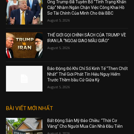
Ông Trump Đã Tuyên Bố “Tình Trạng Khẩn
Cấp” Nhằm Ngăn Chặn Việc Công Khai Hồ
Sơ Tài Chính Của Mình Cho Đài BBC
August 5, 2026
THẾ GIỚI GỌI CHÍNH SÁCH CỦA TRUMP VỀ
IRAN LÀ “NGOẠI GIAO MẪU GIÁO”
August 5, 2026
Báo Động Đỏ Khi Chỉ Số Kinh Tế “Then Chốt
Nhất” Thế Giới Phát Tín Hiệu Nguy Hiểm
Trước Thềm bầu Cử Giữa Kỳ
August 5, 2026
BÀI VIẾT MỚI NHẤT
Bất Động Sản Mỹ Đảo Chiều: “Thời Cơ
Vàng” Cho Người Mua Căn Nhà Đầu Tiên
August 6, 2026