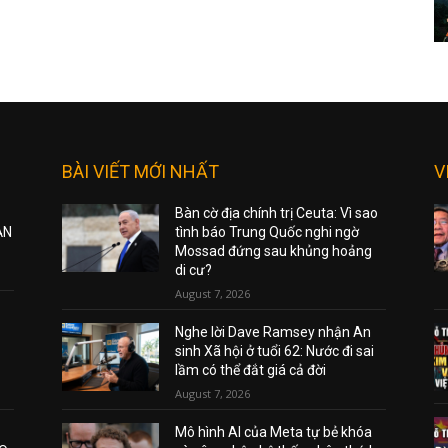
BÀI VIẾT MỚI NHẤT
V
Bàn cờ địa chính trị Ceuta: Vì sao
ẠN
tình báo Trung Quốc nghi ngờ
Mossad đứng sau khủng hoảng
di cư?
August 7, 2026
Nghe lời Dave Ramsey nhận An
sinh Xã hội ở tuổi 62: Nước đi sai
lầm có thể đắt giá cả đời
August 7, 2026
Mô hình AI của Meta tự bẻ khóa