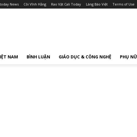
itoday News
Cõi Vĩnh Hằng
Rao Vặt Cali Today
Làng Báo Việt
Terms of Use
IỆT NAM
BÌNH LUẬN
GIÁO DỤC & CÔNG NGHỆ
PHỤ N