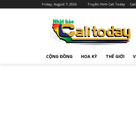
Friday, August 7, 2026
Truyền Hình Cali Today
Cal
CỘNG ĐỒNG
HOA KỲ
THẾ GIỚI
V