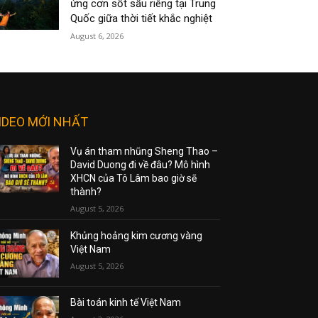
ứng cơn sốt sầu riêng tại Trung
Quốc giữa thời tiết khắc nghiệt
August 6, 2026
IDEO MỚI NHẤT
Vụ án tham nhũng Sheng Thao –
David Duong đi về đâu? Mô hình
XHCN của Tô Lâm bao giờ sẽ
thành?
August 5, 2026
Khủng hoảng kim cương vàng
Việt Nam
August 5, 2026
Bài toán kinh tế Việt Nam