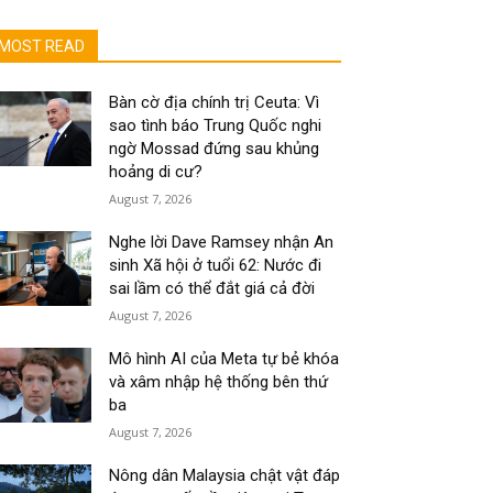
MOST READ
Bàn cờ địa chính trị Ceuta: Vì
sao tình báo Trung Quốc nghi
ngờ Mossad đứng sau khủng
hoảng di cư?
August 7, 2026
Nghe lời Dave Ramsey nhận An
sinh Xã hội ở tuổi 62: Nước đi
sai lầm có thể đắt giá cả đời
August 7, 2026
Mô hình AI của Meta tự bẻ khóa
và xâm nhập hệ thống bên thứ
ba
August 7, 2026
Nông dân Malaysia chật vật đáp