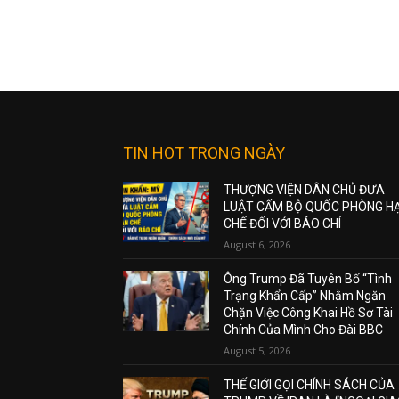
TIN HOT TRONG NGÀY
THƯỢNG VIỆN DÂN CHỦ ĐƯA
LUẬT CẤM BỘ QUỐC PHÒNG H
CHẾ ĐỐI VỚI BÁO CHÍ
August 6, 2026
Ông Trump Đã Tuyên Bố “Tình
Trạng Khẩn Cấp” Nhằm Ngăn
Chặn Việc Công Khai Hồ Sơ Tài
Chính Của Mình Cho Đài BBC
August 5, 2026
THẾ GIỚI GỌI CHÍNH SÁCH CỦA