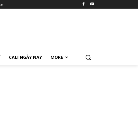
se
Ữ
CALI NGÀY NAY
MORE