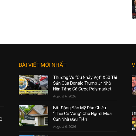
BÀI VIẾT MỚI NHẤT
V
Thương Vụ “Cú Nhảy Vọt” X50 Tài
Sản Của Donald Trump Jr. Nhờ
Nền Tảng Cá Cược Polymarket
August 6, 2026
Bất Động Sản Mỹ Đảo Chiều:
“Thời Cơ Vàng” Cho Người Mua
AO
Căn Nhà Đầu Tiên
August 6, 2026