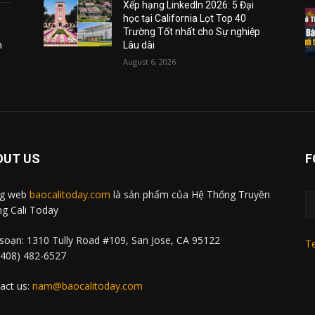
Xếp hạng LinkedIn 2026: 5 Đại
học tại California Lọt Top 40
Trường Tốt nhất cho Sự nghiệp
m
Lâu dài
August 6, 2026
OUT US
F
ng web
baocalitoday.com
là sản phẩm của Hệ Thống Truyền
g Cali Today
soạn: 1310 Tully Road #109, San Jose, CA 95122
Te
 (408) 482-6527
act us:
nam@baocalitoday.com