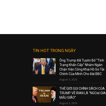
TIN HOT TRONG NGÀY
Ông Trump Đã Tuyên Bố “Tình
Trạng Khẩn Cấp” Nhằm Ngăn
Chặn Việc Công Khai Hồ Sơ Tài
Chính Của Mình Cho Đài BBC
August 5, 2026
THẾ GIỚI GỌI CHÍNH SÁCH CỦA
TRUMP VỀ IRAN LÀ “NGOẠI GI
MẪU GIÁO”
August 5, 2026