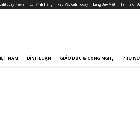
Calitoday News
Cõi Vĩnh Hằng
Rao Vặt Cali Today
Làng Báo Việt
Terms of U
IỆT NAM
BÌNH LUẬN
GIÁO DỤC & CÔNG NGHỆ
PHỤ N