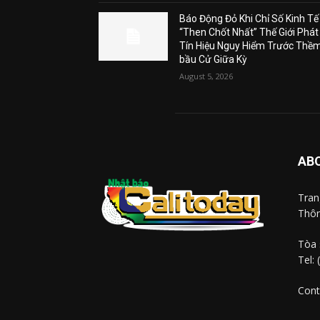
Báo Động Đỏ Khi Chỉ Số Kinh Tế
“Then Chốt Nhất” Thế Giới Phát
Tín Hiệu Nguy Hiểm Trước Thề
bầu Cử Giữa Kỳ
August 5, 2026
AB
Tra
Thôn
Tòa 
Tel:
Cont