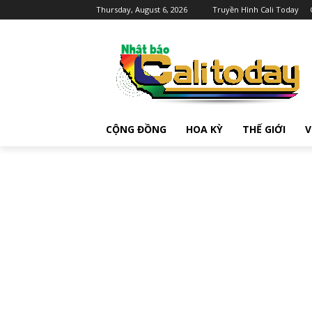
Thursday, August 6, 2026
Truyền Hình Cali Today
CỘNG ĐỒNG
HOA KỲ
THẾ GIỚI
V