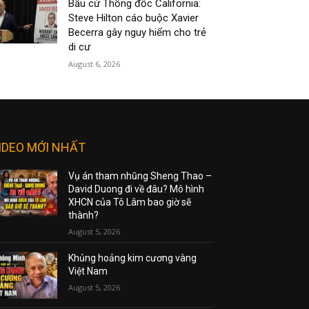
Bầu cử Thống đốc California:
Steve Hilton cáo buộc Xavier
Becerra gây nguy hiểm cho trẻ
di cư
August 6, 2026
IDEO MỚI NHẤT
Vụ án tham nhũng Sheng Thao –
David Duong đi về đâu? Mô hình
XHCN của Tô Lâm bao giờ sẽ
thành?
August 5, 2026
Khủng hoảng kim cương vàng
Việt Nam
August 5, 2026