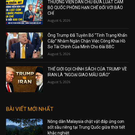
THƯỢNG VIỆN DÂN CHỦ ĐƯA LUẬT CẤM
BỘ QUỐC PHÒNG HẠN CHẾ ĐỐI VỚI BÁO
CHÍ
August 6, 2026
Ông Trump Đã Tuyên Bố “Tình Trạng Khẩn
Cấp” Nhằm Ngăn Chặn Việc Công Khai Hồ
Sơ Tài Chính Của Mình Cho Đài BBC
August 5, 2026
THẾ GIỚI GỌI CHÍNH SÁCH CỦA TRUMP VỀ
IRAN LÀ “NGOẠI GIAO MẪU GIÁO”
August 5, 2026
BÀI VIẾT MỚI NHẤT
Nông dân Malaysia chật vật đáp ứng cơn
sốt sầu riêng tại Trung Quốc giữa thời tiết
khắc nghiệt