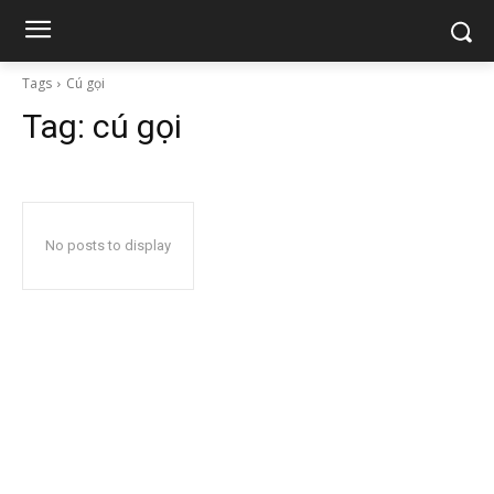
Tags
Cú gọi
Tag:
cú gọi
No posts to display