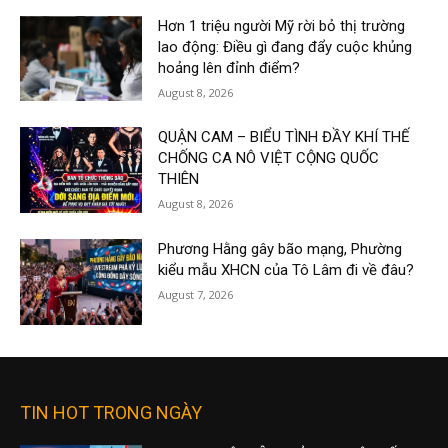
Hơn 1 triệu người Mỹ rời bỏ thị trường
lao động: Điều gì đang đẩy cuộc khủng
hoảng lên đỉnh điểm?
August 8, 2026
QUẬN CAM – BIỂU TÌNH ĐẦY KHÍ THẾ
CHỐNG CA NÔ VIỆT CỘNG QUỐC
THIÊN
August 8, 2026
Phương Hằng gây bão mạng, Phường
kiểu mẫu XHCN của Tô Lâm đi về đâu?
August 7, 2026
TIN HOT TRONG NGÀY