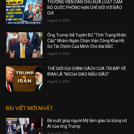
THƯỢNG VIỆN DÂN CHỦ ĐƯA LUẬT CẤM
BỘ QUỐC PHÒNG HẠN CHẾ ĐỐI VỚI BÁO
CHÍ
August 6, 2026
Ông Trump Đã Tuyên Bố “Tình Trạng Khẩn
Cấp” Nhằm Ngăn Chặn Việc Công Khai Hồ
Sơ Tài Chính Của Mình Cho Đài BBC
August 5, 2026
THẾ GIỚI GỌI CHÍNH SÁCH CỦA TRUMP VỀ
IRAN LÀ “NGOẠI GIAO MẪU GIÁO”
August 5, 2026
BÀI VIẾT MỚI NHẤT
Đề xuất giúp người Mỹ làm giàu từ bùng nổ
AI của ông Trump
August 8, 2026