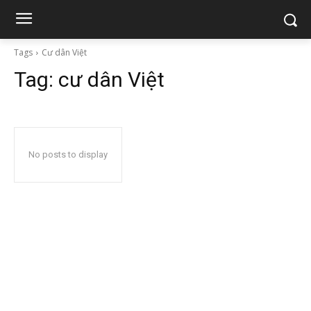
Tags
Cư dân Việt
Tag:
cư dân Việt
No posts to display