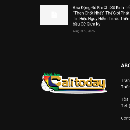
Báo Động Đỏ Khi Chỉ Số Kinh Tế
“Then Chốt Nhất” Thế Giới Phát
Tín Hiệu Nguy Hiểm Trước Thề
bầu Cử Giữa Kỳ
August 5, 2026
AB
Tra
Thôn
Tòa 
Tel:
Cont