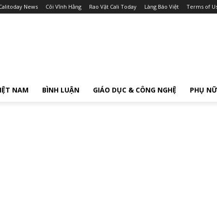
Calitoday News
Cõi Vĩnh Hằng
Rao Vặt Cali Today
Làng Báo Việt
Terms of U
IỆT NAM
BÌNH LUẬN
GIÁO DỤC & CÔNG NGHỆ
PHỤ N