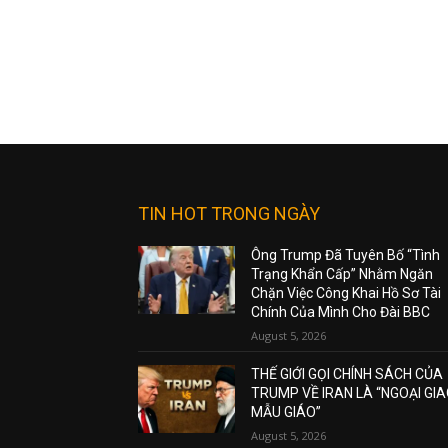
TIN HOT TRONG NGÀY
Ông Trump Đã Tuyên Bố “Tình
Trạng Khẩn Cấp” Nhằm Ngăn
Chặn Việc Công Khai Hồ Sơ Tài
Chính Của Mình Cho Đài BBC
August 5, 2026
THẾ GIỚI GỌI CHÍNH SÁCH CỦA
TRUMP VỀ IRAN LÀ “NGOẠI GI
MẪU GIÁO”
August 5, 2026