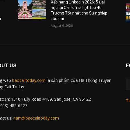
Xếp hạng LinkedIn 2026: 5 Đại
học tại California Lọt Top 40
Trường Tốt nhất cho Sự nghiệp
m
Lâu dài
August 6, 2026
OUT US
F
ng web
baocalitoday.com
là sản phẩm của Hệ Thống Truyền
g Cali Today
soạn: 1310 Tully Road #109, San Jose, CA 95122
Te
 (408) 482-6527
act us:
nam@baocalitoday.com