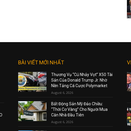
BÀI VIẾT MỚI NHẤT
V
Thương Vụ “Cú Nhảy Vọt” X50 Tài
Sản Của Donald Trump Jr. Nhờ
Nền Tảng Cá Cược Polymarket
August 6, 2026
Bất Động Sản Mỹ Đảo Chiều:
“Thời Cơ Vàng” Cho Người Mua
AO
Căn Nhà Đầu Tiên
August 6, 2026