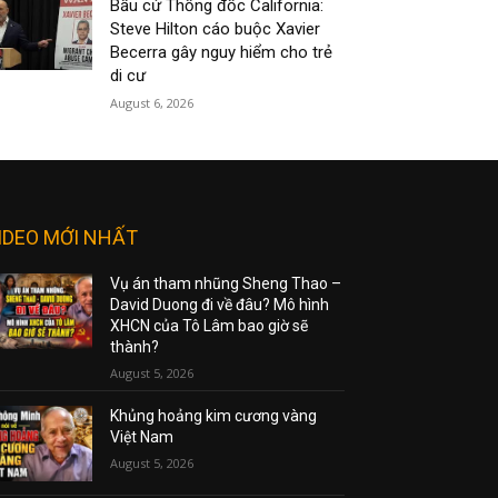
Bầu cử Thống đốc California:
Steve Hilton cáo buộc Xavier
Becerra gây nguy hiểm cho trẻ
di cư
August 6, 2026
IDEO MỚI NHẤT
Vụ án tham nhũng Sheng Thao –
David Duong đi về đâu? Mô hình
XHCN của Tô Lâm bao giờ sẽ
thành?
August 5, 2026
Khủng hoảng kim cương vàng
Việt Nam
August 5, 2026