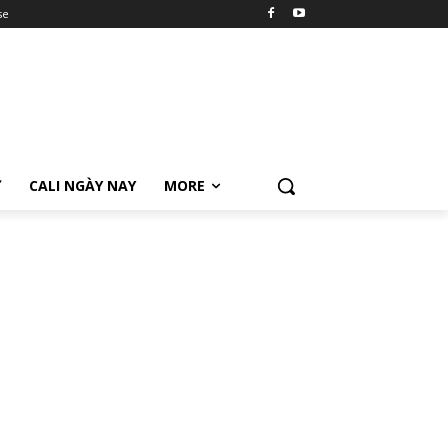
se
Ữ
CALI NGÀY NAY
MORE