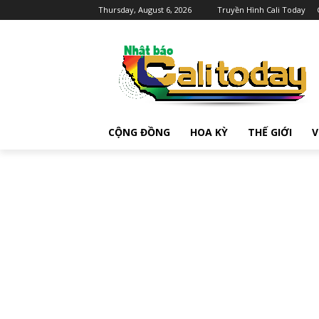
Thursday, August 6, 2026
Truyền Hình Cali Today
CỘNG ĐỒNG
HOA KỲ
THẾ GIỚI
V