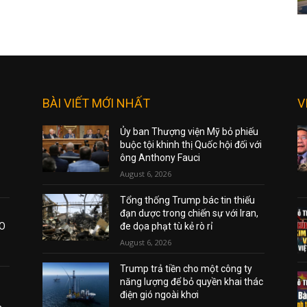
BÀI VIẾT MỚI NHẤT
V
Ủy ban Thượng viện Mỹ bỏ phiếu
buộc tội khinh thị Quốc hội đối với
ông Anthony Fauci
August 6, 2026
Tổng thống Trump bác tin thiếu
đạn dược trong chiến sự với Iran,
AO
đe dọa phạt tù kẻ rò rỉ
August 6, 2026
Trump trả tiền cho một công ty
năng lượng để bỏ quyền khai thác
điện gió ngoài khơi