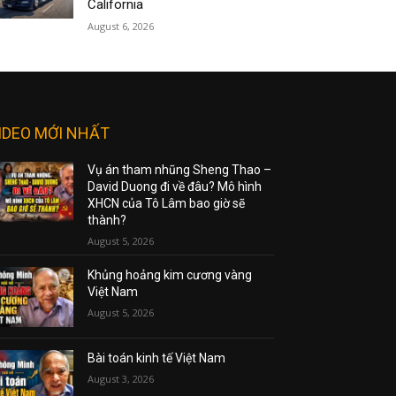
California
August 6, 2026
IDEO MỚI NHẤT
Vụ án tham nhũng Sheng Thao –
David Duong đi về đâu? Mô hình
XHCN của Tô Lâm bao giờ sẽ
thành?
August 5, 2026
Khủng hoảng kim cương vàng
Việt Nam
August 5, 2026
Bài toán kinh tế Việt Nam
August 3, 2026