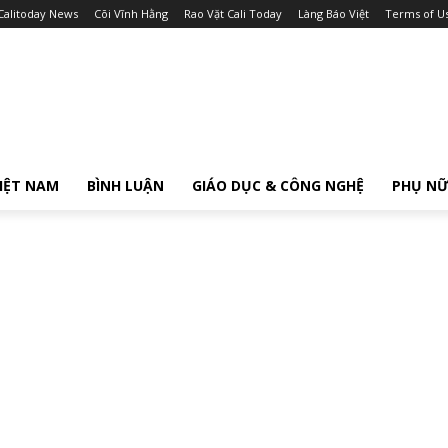
Calitoday News
Cõi Vĩnh Hằng
Rao Vặt Cali Today
Làng Báo Việt
Terms of U
IỆT NAM
BÌNH LUẬN
GIÁO DỤC & CÔNG NGHỆ
PHỤ N