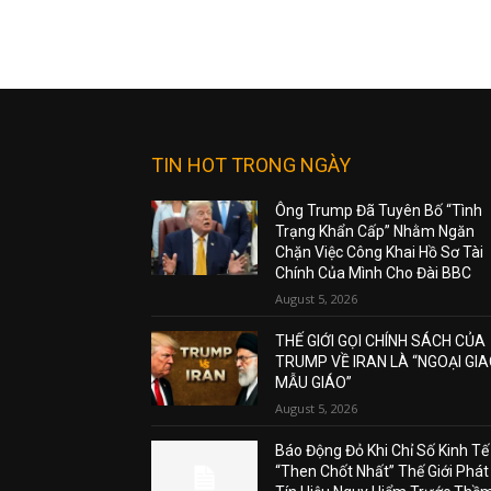
TIN HOT TRONG NGÀY
Ông Trump Đã Tuyên Bố “Tình
Trạng Khẩn Cấp” Nhằm Ngăn
Chặn Việc Công Khai Hồ Sơ Tài
Chính Của Mình Cho Đài BBC
August 5, 2026
THẾ GIỚI GỌI CHÍNH SÁCH CỦA
TRUMP VỀ IRAN LÀ “NGOẠI GI
MẪU GIÁO”
August 5, 2026
Báo Động Đỏ Khi Chỉ Số Kinh Tế
“Then Chốt Nhất” Thế Giới Phát