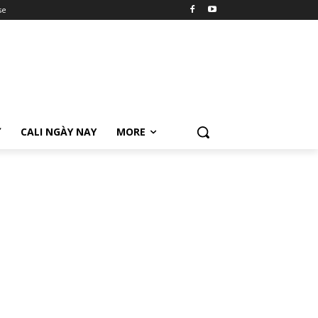
se
Ữ
CALI NGÀY NAY
MORE