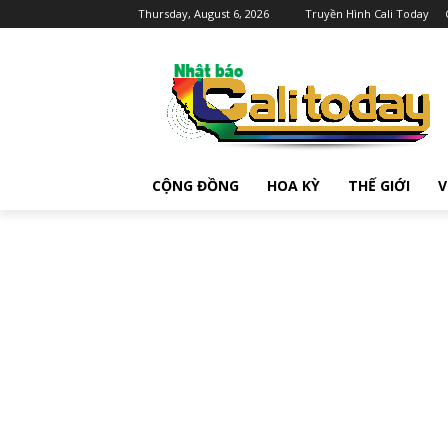
Thursday, August 6, 2026
Truyền Hình Cali Today
CỘNG ĐỒNG
HOA KỲ
THẾ GIỚI
V