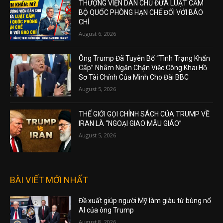
THƯỢNG VIỆN DÂN CHỦ ĐƯA LUẬT CẤM
BỘ QUỐC PHÒNG HẠN CHẾ ĐỐI VỚI BÁO
CHÍ
August 6, 2026
Ông Trump Đã Tuyên Bố “Tình Trạng Khẩn
Cấp” Nhằm Ngăn Chặn Việc Công Khai Hồ
Sơ Tài Chính Của Mình Cho Đài BBC
August 5, 2026
THẾ GIỚI GỌI CHÍNH SÁCH CỦA TRUMP VỀ
IRAN LÀ “NGOẠI GIAO MẪU GIÁO”
August 5, 2026
BÀI VIẾT MỚI NHẤT
Đề xuất giúp người Mỹ làm giàu từ bùng nổ
AI của ông Trump
August 8, 2026