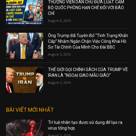
THƯỢNG VIỆN DÂN CHỦ ĐƯA LUẬT CẤM
BỘ QUỐC PHÒNG HẠN CHẾ ĐỐI VỚI BÁO
CHÍ
August 6, 2026
Ông Trump Đã Tuyên Bố “Tình Trạng Khẩn
Cấp” Nhằm Ngăn Chặn Việc Công Khai Hồ
Sơ Tài Chính Của Mình Cho Đài BBC
August 5, 2026
THẾ GIỚI GỌI CHÍNH SÁCH CỦA TRUMP VỀ
IRAN LÀ “NGOẠI GIAO MẪU GIÁO”
August 5, 2026
BÀI VIẾT MỚI NHẤT
Trí tuệ nhân tạo được sử dụng để tạo ra
virus tổng hợp.
August 7, 2026