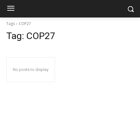
Tags
COP27
Tag:
COP27
No posts to display