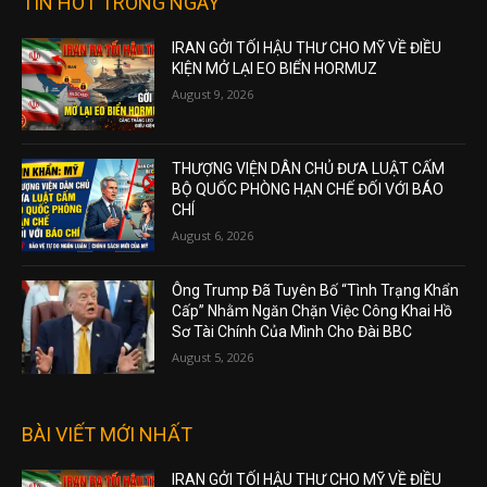
TIN HOT TRONG NGÀY
IRAN GỞI TỐI HẬU THƯ CHO MỸ VỀ ĐIỀU
KIỆN MỞ LẠI EO BIỂN HORMUZ
August 9, 2026
THƯỢNG VIỆN DÂN CHỦ ĐƯA LUẬT CẤM
BỘ QUỐC PHÒNG HẠN CHẾ ĐỐI VỚI BÁO
CHÍ
August 6, 2026
Ông Trump Đã Tuyên Bố “Tình Trạng Khẩn
Cấp” Nhằm Ngăn Chặn Việc Công Khai Hồ
Sơ Tài Chính Của Mình Cho Đài BBC
August 5, 2026
BÀI VIẾT MỚI NHẤT
IRAN GỞI TỐI HẬU THƯ CHO MỸ VỀ ĐIỀU