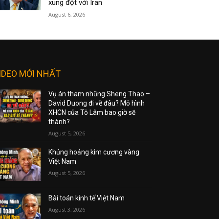
xung đột với Iran
August 6, 2026
IDEO MỚI NHẤT
Vụ án tham nhũng Sheng Thao –
David Duong đi về đâu? Mô hình
XHCN của Tô Lâm bao giờ sẽ
thành?
August 5, 2026
Khủng hoảng kim cương vàng
Việt Nam
August 5, 2026
Bài toán kinh tế Việt Nam
August 3, 2026