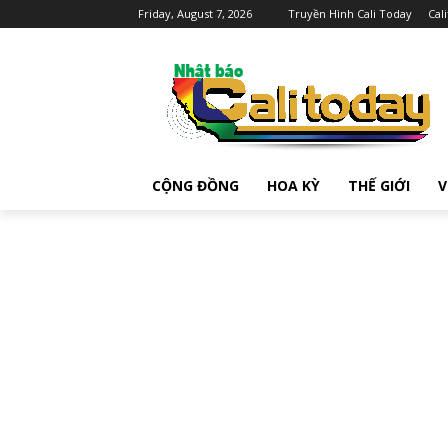
Friday, August 7, 2026
Truyền Hình Cali Today
Cal
CỘNG ĐỒNG
HOA KỲ
THẾ GIỚI
V