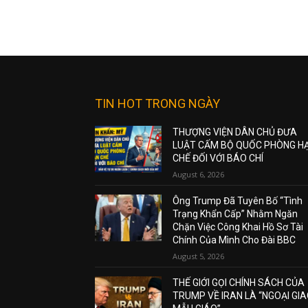
TIN HOT TRONG NGÀY
THƯỢNG VIỆN DÂN CHỦ ĐƯA
LUẬT CẤM BỘ QUỐC PHÒNG H
CHẾ ĐỐI VỚI BÁO CHÍ
August 6, 2026
Ông Trump Đã Tuyên Bố “Tình
Trạng Khẩn Cấp” Nhằm Ngăn
Chặn Việc Công Khai Hồ Sơ Tài
Chính Của Mình Cho Đài BBC
August 5, 2026
THẾ GIỚI GỌI CHÍNH SÁCH CỦA
TRUMP VỀ IRAN LÀ “NGOẠI GI