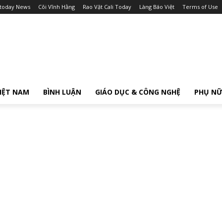
itoday News
Cõi Vĩnh Hằng
Rao Vặt Cali Today
Làng Báo Việt
Terms of Use
IỆT NAM
BÌNH LUẬN
GIÁO DỤC & CÔNG NGHỆ
PHỤ N