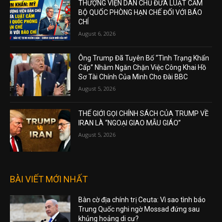
THƯỢNG VIỆN DÂN CHỦ ĐƯA LUẬT CẤM
BỘ QUỐC PHÒNG HẠN CHẾ ĐỐI VỚI BÁO
CHÍ
August 6, 2026
Ông Trump Đã Tuyên Bố “Tình Trạng Khẩn
Cấp” Nhằm Ngăn Chặn Việc Công Khai Hồ
Sơ Tài Chính Của Mình Cho Đài BBC
August 5, 2026
THẾ GIỚI GỌI CHÍNH SÁCH CỦA TRUMP VỀ
IRAN LÀ “NGOẠI GIAO MẪU GIÁO”
August 5, 2026
BÀI VIẾT MỚI NHẤT
Bàn cờ địa chính trị Ceuta: Vì sao tình báo
Trung Quốc nghi ngờ Mossad đứng sau
khủng hoảng di cư?