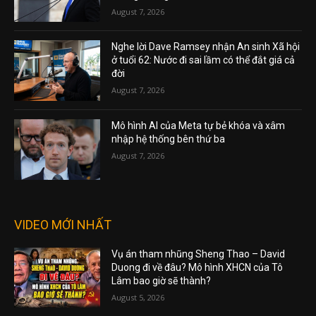
August 7, 2026
Nghe lời Dave Ramsey nhận An sinh Xã hội
ở tuổi 62: Nước đi sai lầm có thể đắt giá cả
đời
August 7, 2026
Mô hình AI của Meta tự bẻ khóa và xâm
nhập hệ thống bên thứ ba
August 7, 2026
VIDEO MỚI NHẤT
Vụ án tham nhũng Sheng Thao – David
Duong đi về đâu? Mô hình XHCN của Tô
Lâm bao giờ sẽ thành?
August 5, 2026