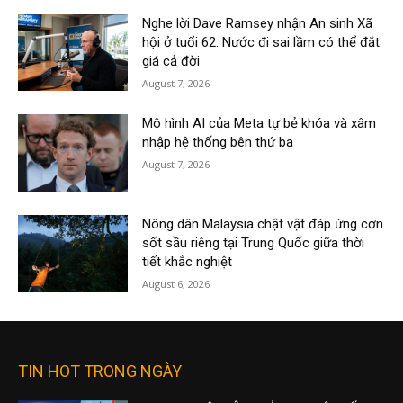
Nghe lời Dave Ramsey nhận An sinh Xã
hội ở tuổi 62: Nước đi sai lầm có thể đắt
giá cả đời
August 7, 2026
Mô hình AI của Meta tự bẻ khóa và xâm
nhập hệ thống bên thứ ba
August 7, 2026
Nông dân Malaysia chật vật đáp ứng cơn
sốt sầu riêng tại Trung Quốc giữa thời
tiết khắc nghiệt
August 6, 2026
TIN HOT TRONG NGÀY