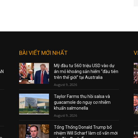
BÀI VIẾT MỚI NHẤT
V
Mỹ đầu tư 560 triệu USD vào dự
ẠN
án mỏ khoáng sản hiếm “đầu tiên
trên thế giới” tại Australia
August 9, 2026
Taylor Farms thu hồi salsa và
guacamole do nguy cơ nhiễm
khuẩn salmonella
August 9, 2026
Tổng Thống Donald Trump bổ
nhiệm Will Scharf làm cố vấn mới