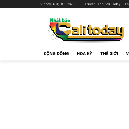
Sunday, August 9, 2026
Truyền Hình Cali Today
Ca
CỘNG ĐỒNG
HOA KỲ
THẾ GIỚI
V