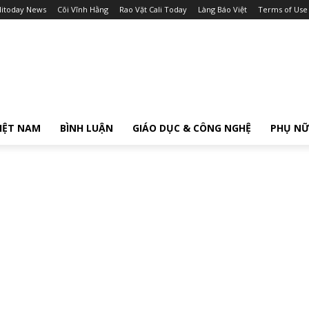
litoday News
Cõi Vĩnh Hằng
Rao Vặt Cali Today
Làng Báo Việt
Terms of Use
IỆT NAM
BÌNH LUẬN
GIÁO DỤC & CÔNG NGHỆ
PHỤ N