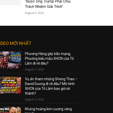
“Buộc Ông Trump Phải Chịu
Trách Nhiệm Giải Trình”.
August 8, 2026
IDEO MỚI NHẤT
Phương Hằng gây bão mạng,
Phường kiểu mẫu XHCN của Tô
Lâm đi về đâu?
August 7, 2026
Vụ án tham nhũng Sheng Thao –
David Duong đi về đâu? Mô hình
XHCN của Tô Lâm bao giờ sẽ
thành?
August 5, 2026
Khủng hoảng kim cương vàng