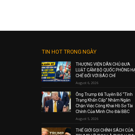
TIN HOT TRONG NGÀY
THƯỢNG VIỆN DÂN CHỦ ĐƯA
LUẬT CẤM BỘ QUỐC PHÒNG H
CHẾ ĐỐI VỚI BÁO CHÍ
August 6, 2026
Ông Trump Đã Tuyên Bố “Tình
Trạng Khẩn Cấp” Nhằm Ngăn
Chặn Việc Công Khai Hồ Sơ Tài
Chính Của Mình Cho Đài BBC
August 5, 2026
THẾ GIỚI GỌI CHÍNH SÁCH CỦA