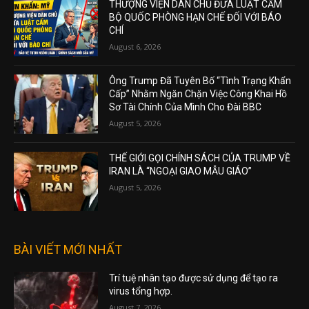
THƯỢNG VIỆN DÂN CHỦ ĐƯA LUẬT CẤM
BỘ QUỐC PHÒNG HẠN CHẾ ĐỐI VỚI BÁO
CHÍ
August 6, 2026
Ông Trump Đã Tuyên Bố “Tình Trạng Khẩn
Cấp” Nhằm Ngăn Chặn Việc Công Khai Hồ
Sơ Tài Chính Của Mình Cho Đài BBC
August 5, 2026
THẾ GIỚI GỌI CHÍNH SÁCH CỦA TRUMP VỀ
IRAN LÀ “NGOẠI GIAO MẪU GIÁO”
August 5, 2026
BÀI VIẾT MỚI NHẤT
Trí tuệ nhân tạo được sử dụng để tạo ra
virus tổng hợp.
August 7, 2026