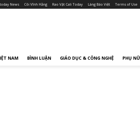
itoday News
Cõi Vĩnh Hằng
Rao Vặt Cali Today
Làng Báo Việt
Terms of Use
IỆT NAM
BÌNH LUẬN
GIÁO DỤC & CÔNG NGHỆ
PHỤ N