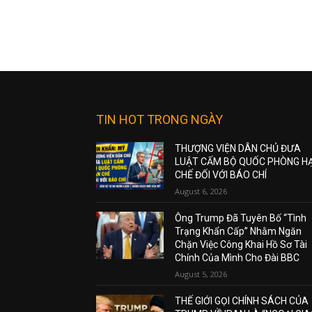
TIN HOT TRONG NGÀY
THƯỢNG VIỆN DÂN CHỦ ĐƯA
LUẬT CẤM BỘ QUỐC PHÒNG H
CHẾ ĐỐI VỚI BÁO CHÍ
August 6, 2026
Ông Trump Đã Tuyên Bố “Tình
Trạng Khẩn Cấp” Nhằm Ngăn
Chặn Việc Công Khai Hồ Sơ Tài
Chính Của Mình Cho Đài BBC
August 5, 2026
THẾ GIỚI GỌI CHÍNH SÁCH CỦA