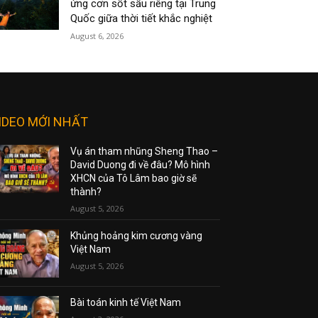
ứng cơn sốt sầu riêng tại Trung
Quốc giữa thời tiết khắc nghiệt
August 6, 2026
IDEO MỚI NHẤT
Vụ án tham nhũng Sheng Thao –
David Duong đi về đâu? Mô hình
XHCN của Tô Lâm bao giờ sẽ
thành?
August 5, 2026
Khủng hoảng kim cương vàng
Việt Nam
August 5, 2026
Bài toán kinh tế Việt Nam