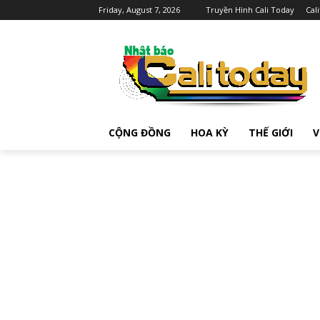
Friday, August 7, 2026
Truyền Hình Cali Today
Cal
CỘNG ĐỒNG
HOA KỲ
THẾ GIỚI
V