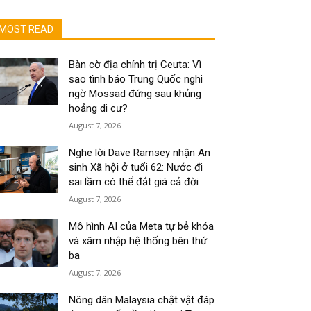
MOST READ
Bàn cờ địa chính trị Ceuta: Vì
sao tình báo Trung Quốc nghi
ngờ Mossad đứng sau khủng
hoảng di cư?
August 7, 2026
Nghe lời Dave Ramsey nhận An
sinh Xã hội ở tuổi 62: Nước đi
sai lầm có thể đắt giá cả đời
August 7, 2026
Mô hình AI của Meta tự bẻ khóa
và xâm nhập hệ thống bên thứ
ba
August 7, 2026
Nông dân Malaysia chật vật đáp