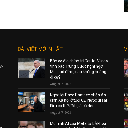
BÀI VIẾT MỚI NHẤT
V
Bàn cờ địa chính trị Ceuta: Vì sao
ẠN
tình báo Trung Quốc nghi ngờ
Mossad đứng sau khủng hoảng
di cư?
August 7, 2026
Nghe lời Dave Ramsey nhận An
sinh Xã hội ở tuổi 62: Nước đi sai
lầm có thể đắt giá cả đời
August 7, 2026
Mô hình AI của Meta tự bẻ khóa