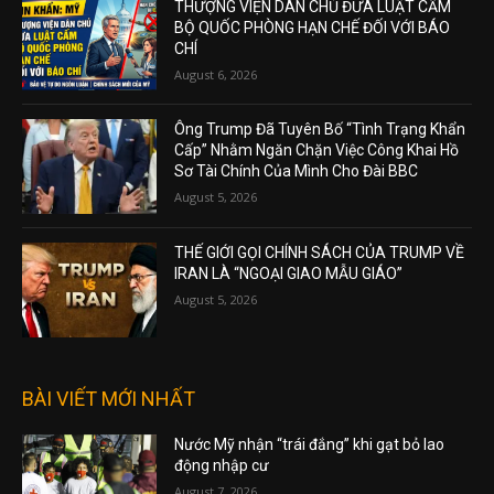
THƯỢNG VIỆN DÂN CHỦ ĐƯA LUẬT CẤM
BỘ QUỐC PHÒNG HẠN CHẾ ĐỐI VỚI BÁO
CHÍ
August 6, 2026
Ông Trump Đã Tuyên Bố “Tình Trạng Khẩn
Cấp” Nhằm Ngăn Chặn Việc Công Khai Hồ
Sơ Tài Chính Của Mình Cho Đài BBC
August 5, 2026
THẾ GIỚI GỌI CHÍNH SÁCH CỦA TRUMP VỀ
IRAN LÀ “NGOẠI GIAO MẪU GIÁO”
August 5, 2026
BÀI VIẾT MỚI NHẤT
Nước Mỹ nhận “trái đắng” khi gạt bỏ lao
động nhập cư
August 7, 2026