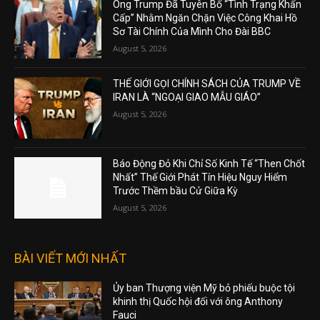
Ông Trump Đã Tuyên Bố “Tình Trạng Khẩn
Cấp” Nhằm Ngăn Chặn Việc Công Khai Hồ
Sơ Tài Chính Của Mình Cho Đài BBC
August 5, 2026
THẾ GIỚI GỌI CHÍNH SÁCH CỦA TRUMP VỀ
IRAN LÀ “NGOẠI GIAO MẪU GIÁO”
August 5, 2026
Báo Động Đỏ Khi Chỉ Số Kinh Tế “Then Chốt
Nhất” Thế Giới Phát Tín Hiệu Nguy Hiểm
Trước Thềm bầu Cử Giữa Kỳ
August 5, 2026
BÀI VIẾT MỚI NHẤT
Ủy ban Thượng viện Mỹ bỏ phiếu buộc tội
khinh thị Quốc hội đối với ông Anthony
Fauci