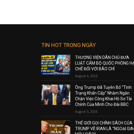
TIN HOT TRONG NGÀY
THƯỢNG VIỆN DÂN CHỦ ĐƯA
LUẬT CẤM BỘ QUỐC PHÒNG H
CHẾ ĐỐI VỚI BÁO CHÍ
August 6, 2026
Ông Trump Đã Tuyên Bố “Tình
Trạng Khẩn Cấp” Nhằm Ngăn
Chặn Việc Công Khai Hồ Sơ Tài
Chính Của Mình Cho Đài BBC
August 5, 2026
THẾ GIỚI GỌI CHÍNH SÁCH CỦA
TRUMP VỀ IRAN LÀ “NGOẠI GI