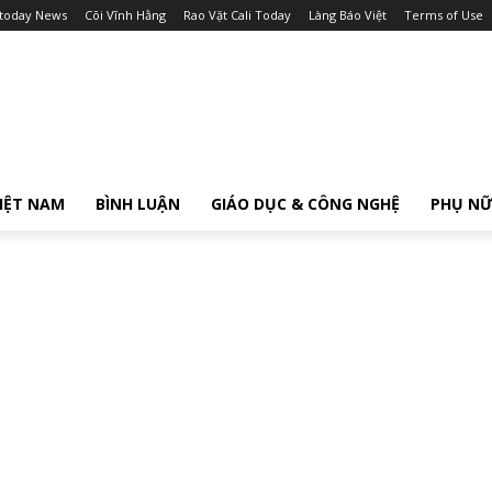
itoday News
Cõi Vĩnh Hằng
Rao Vặt Cali Today
Làng Báo Việt
Terms of Use
IỆT NAM
BÌNH LUẬN
GIÁO DỤC & CÔNG NGHỆ
PHỤ N