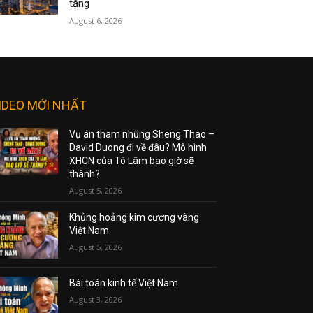
tặng
August 6, 2026
IDEO MỚI NHẤT
Vụ án tham nhũng Sheng Thao –
David Duong đi về đâu? Mô hình
XHCN của Tô Lâm bao giờ sẽ
thành?
August 5, 2026
Khủng hoảng kim cương vàng
Việt Nam
August 5, 2026
Bài toán kinh tế Việt Nam
August 3, 2026