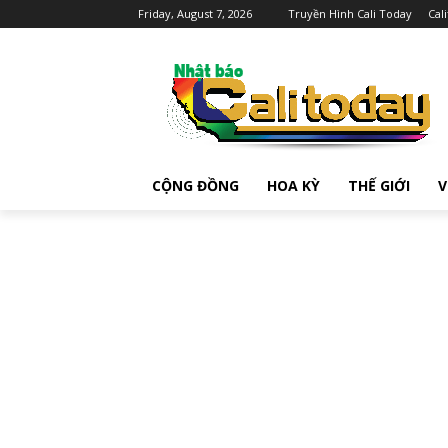
Friday, August 7, 2026
Truyền Hình Cali Today
Cal
CỘNG ĐỒNG
HOA KỲ
THẾ GIỚI
V