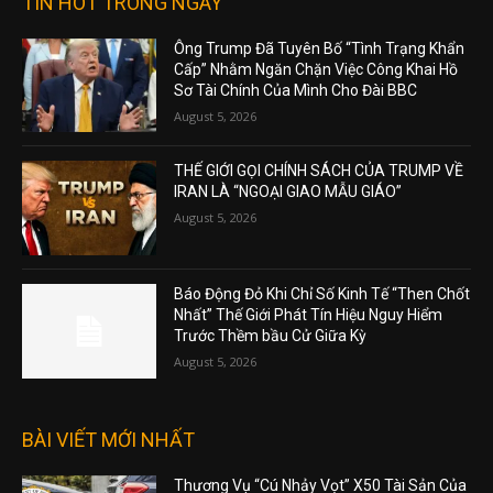
TIN HOT TRONG NGÀY
Ông Trump Đã Tuyên Bố “Tình Trạng Khẩn
Cấp” Nhằm Ngăn Chặn Việc Công Khai Hồ
Sơ Tài Chính Của Mình Cho Đài BBC
August 5, 2026
THẾ GIỚI GỌI CHÍNH SÁCH CỦA TRUMP VỀ
IRAN LÀ “NGOẠI GIAO MẪU GIÁO”
August 5, 2026
Báo Động Đỏ Khi Chỉ Số Kinh Tế “Then Chốt
Nhất” Thế Giới Phát Tín Hiệu Nguy Hiểm
Trước Thềm bầu Cử Giữa Kỳ
August 5, 2026
BÀI VIẾT MỚI NHẤT
Thương Vụ “Cú Nhảy Vọt” X50 Tài Sản Của