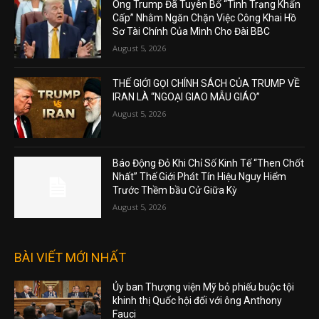
Ông Trump Đã Tuyên Bố “Tình Trạng Khẩn
Cấp” Nhằm Ngăn Chặn Việc Công Khai Hồ
Sơ Tài Chính Của Mình Cho Đài BBC
August 5, 2026
THẾ GIỚI GỌI CHÍNH SÁCH CỦA TRUMP VỀ
IRAN LÀ “NGOẠI GIAO MẪU GIÁO”
August 5, 2026
Báo Động Đỏ Khi Chỉ Số Kinh Tế “Then Chốt
Nhất” Thế Giới Phát Tín Hiệu Nguy Hiểm
Trước Thềm bầu Cử Giữa Kỳ
August 5, 2026
BÀI VIẾT MỚI NHẤT
Ủy ban Thượng viện Mỹ bỏ phiếu buộc tội
khinh thị Quốc hội đối với ông Anthony
Fauci