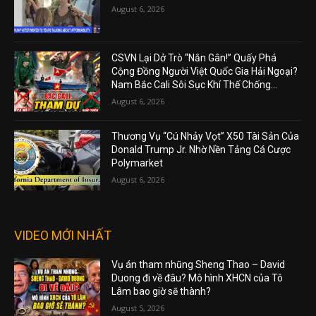
August 6, 2026
CSVN Lại Dở Trò “Nắn Gân!” Quấy Phá
Cộng Đồng Người Việt Quốc Gia Hải Ngoại?
Nam Bắc Cali Sôi Sục Khí Thế Chống...
August 6, 2026
Thương Vụ “Cú Nhảy Vọt” X50 Tài Sản Của
Donald Trump Jr. Nhờ Nền Tảng Cá Cược
Polymarket
August 6, 2026
VIDEO MỚI NHẤT
Vụ án tham nhũng Sheng Thao – David
Duong đi về đâu? Mô hình XHCN của Tô
Lâm bao giờ sẽ thành?
August 5, 2026