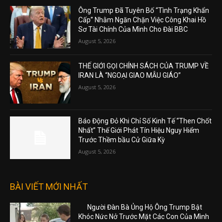
Ông Trump Đã Tuyên Bố “Tình Trạng Khẩn
Cấp” Nhằm Ngăn Chặn Việc Công Khai Hồ
Sơ Tài Chính Của Mình Cho Đài BBC
August 5, 2026
THẾ GIỚI GỌI CHÍNH SÁCH CỦA TRUMP VỀ
IRAN LÀ “NGOẠI GIAO MẪU GIÁO”
August 5, 2026
Báo Động Đỏ Khi Chỉ Số Kinh Tế “Then Chốt
Nhất” Thế Giới Phát Tín Hiệu Nguy Hiểm
Trước Thềm bầu Cử Giữa Kỳ
August 5, 2026
BÀI VIẾT MỚI NHẤT
Người Đàn Bà Ủng Hộ Ông Trump Bật
Khóc Nức Nở Trước Mặt Các Con Của Mình