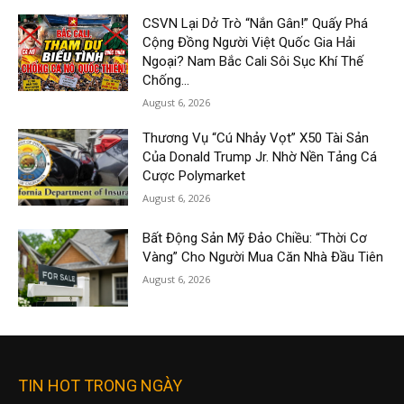
CSVN Lại Dở Trò “Nắn Gân!” Quấy Phá
Cộng Đồng Người Việt Quốc Gia Hải
Ngoại? Nam Bắc Cali Sôi Sục Khí Thế
Chống...
August 6, 2026
Thương Vụ “Cú Nhảy Vọt” X50 Tài Sản
Của Donald Trump Jr. Nhờ Nền Tảng Cá
Cược Polymarket
August 6, 2026
Bất Động Sản Mỹ Đảo Chiều: “Thời Cơ
Vàng” Cho Người Mua Căn Nhà Đầu Tiên
August 6, 2026
TIN HOT TRONG NGÀY